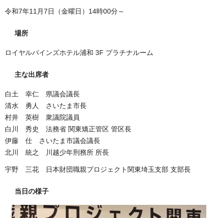
令和7年11月7日（金曜日）14時00分～
場所
ロイヤルパインズホテル浦和 3F プラチナルーム
主な出席者
白土 幸仁 県議会議長
清水 勇人 さいたま市長
村井 英樹 衆議院議員
白川 秀史 法務省 関東矯正管区 管区長
伊藤 仕 さいたま市議会議長
北川 統之 川越少年刑務所 所長
宇野 三花 日本財団職親プロジェクト関東埼玉支部 支部長
当日の様子