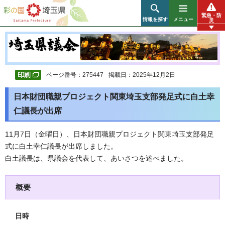
彩の国 埼玉県
緊急・防
情報を探す
メニュー
災
ページ番号：275447
掲載日：2025年12月2日
日本財団職親プロジェクト関東埼玉支部発足式に白土幸
仁議長が出席
11月7日（金曜日）、日本財団職親プロジェクト関東埼玉支部発足
式に白土幸仁議長が出席しました。
白土議長は、県議会を代表して、あいさつを述べました。
概要
日時