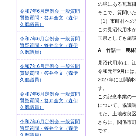
の境にある瓦葺
令和7年6月定例会 一般質問
そこで、質問い
質疑質問・答弁全文（森伊
（1）市町村への
久磨議員）
この見沼代用水が
玉県としても施
令和7年6月定例会 一般質問
質疑質問・答弁全文（森伊
A 竹詰一 農林
久磨議員）
見沼代用水は、
令和7年6月定例会 一般質問
令和元年9月に
質疑質問・答弁全文（森伊
久磨議員）
2027年には開
す。
令和7年6月定例会 一般質問
この記念事業の
質疑質問・答弁全文（森伊
について、協議
久磨議員）
また、土地改良区
令和7年6月定例会 一般質問
さらに、関係市
質疑質問・答弁全文（森伊
です。
久磨議員）