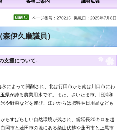
会
各種ご案内
議会広報
ページ番号：270215
掲載日：2025年7月8日
（森伊久磨議員）
の支援について-
衛為永によって開削され、北は行田市から南は川口市にわ
た埼玉県が誇る農業用水です。また、さいたま市、旧浦和
貢米や野菜などを運び、江戸からは肥料や日用品なども
がらすばらしい自然環境が残され、総延長20キロを超
、白岡市と蓮田市の境にある柴山伏越や蓮田市と上尾市