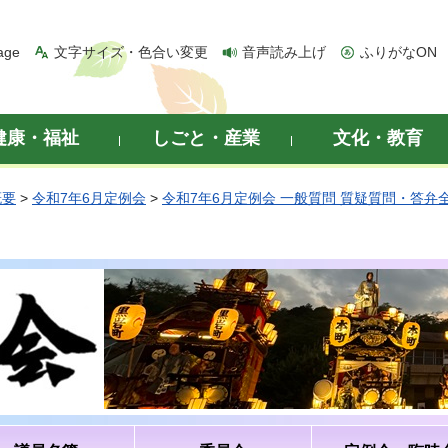
age
文字サイズ・色合い変更
音声読み上げ
ふりがなON
健康・福祉
しごと・産業
文化・教育
概要
>
令和7年6月定例会
>
令和7年6月定例会 一般質問 質疑質問・答弁