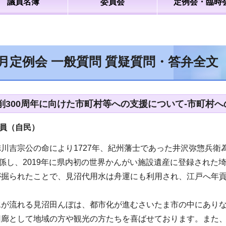
議員名簿
委員会
定例会・臨時
6月定例会 一般質問 質疑質問・答弁全文
削300周年に向けた市町村等への支援について-市町村へ
員（自民）
川吉宗公の命により1727年、紀州藩士であった井沢弥惣兵
関係し、2019年に県内初の世界かんがい施設遺産に登録され
が掘られたことで、見沼代用水は舟運にも利用され、江戸へ年
水が流れる見沼田んぼは、都市化が進むさいたま市の中にありな
回廊として地域の方や観光の方たちを喜ばせております。また