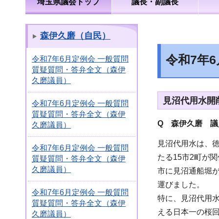
埼玉県議会トップ
議長・副議長
森伊久磨（自民）
令和7年
令和7年6月定例会 一般質問
質疑質問・答弁全文（森伊
久磨議員）
見沼代用水開
令和7年6月定例会 一般質問
質疑質問・答弁全文（森伊
Q 森伊久磨 議
久磨議員）
見沼代用水は、徳
令和7年6月定例会 一般質問
たる15市2町が
質疑質問・答弁全文（森伊
久磨議員）
市に見沼通船堀
運びました。
令和7年6月定例会 一般質問
特に、見沼代用
質疑質問・答弁全文（森伊
える日本一の桜
久磨議員）