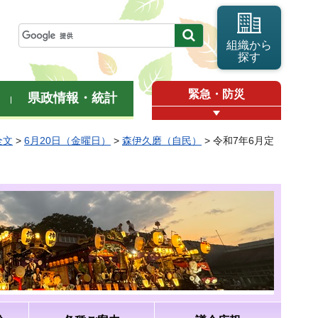
組織から
探す
緊急・防災
県政情報・統計
全文
>
6月20日（金曜日）
>
森伊久磨（自民）
> 令和7年6月定