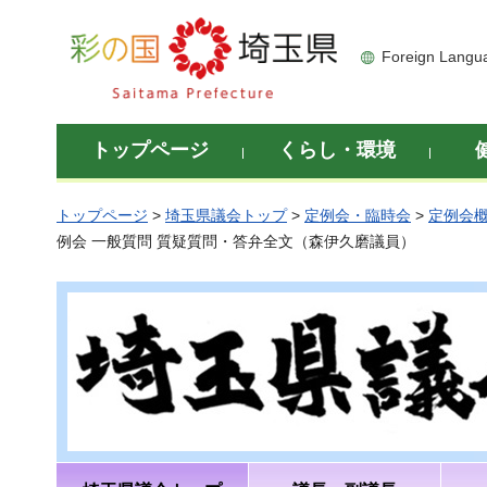
彩の国 埼玉県
Foreign Langu
トップページ
くらし・環境
トップページ
>
埼玉県議会トップ
>
定例会・臨時会
>
定例会
例会 一般質問 質疑質問・答弁全文（森伊久磨議員）