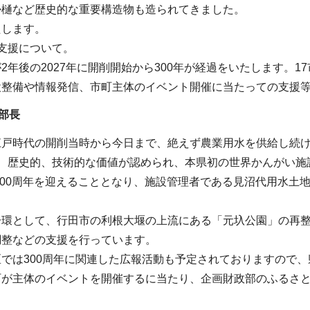
掛樋など歴史的な重要構造物も造られてきました。
たします。
支援について。
2年後の2027年に開削開始から300年が経過をいたします。1
設整備や情報発信、市町主体のイベント開催に当たっての支援
部長
江戸時代の開削当時から今日まで、絶えず農業用水を供給し続
は、歴史的、技術的な価値が認められ、本県初の世界かんがい施
削300周年を迎えることとなり、施設管理者である見沼代用水
一環として、行田市の利根大堰の上流にある「元圦公園」の再
調整などの支援を行っています。
では300周年に関連した広報活動も予定されておりますので
町が主体のイベントを開催するに当たり、企画財政部のふるさ