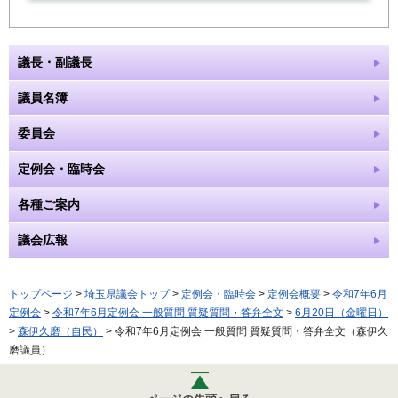
議長・副議長
議員名簿
委員会
定例会・臨時会
各種ご案内
議会広報
トップページ
>
埼玉県議会トップ
>
定例会・臨時会
>
定例会概要
>
令和7年6月
定例会
>
令和7年6月定例会 一般質問 質疑質問・答弁全文
>
6月20日（金曜日）
>
森伊久磨（自民）
> 令和7年6月定例会 一般質問 質疑質問・答弁全文（森伊久
磨議員）