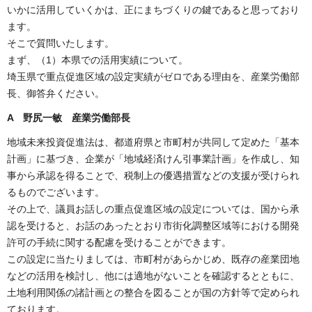
いかに活用していくかは、正にまちづくりの鍵であると思っており
ます。
そこで質問いたします。
まず、（1）本県での活用実績について。
埼玉県で重点促進区域の設定実績がゼロである理由を、産業労働部
長、御答弁ください。
A 野尻一敏 産業労働部長
地域未来投資促進法は、都道府県と市町村が共同して定めた「基本
計画」に基づき、企業が「地域経済けん引事業計画」を作成し、知
事から承認を得ることで、税制上の優遇措置などの支援が受けられ
るものでございます。
その上で、議員お話しの重点促進区域の設定については、国から承
認を受けると、お話のあったとおり市街化調整区域等における開発
許可の手続に関する配慮を受けることができます。
この設定に当たりましては、市町村があらかじめ、既存の産業団地
などの活用を検討し、他には適地がないことを確認するとともに、
土地利用関係の諸計画との整合を図ることが国の方針等で定められ
ております。