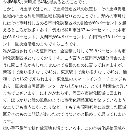
令和6年5月末時点で43区域あるとのことです。
しかし、埼玉県ではこれまで重点促進区域の設定も、その重点促進
区域内の土地利用調整区域も実績ゼロとのことです。県内の市町村
にはその市町村に占める市街化調整区域の割合が60パーセントを超
えるところが数多くあり、例えば桶川市は67.4パーセント、北本市
は63.6パーセント、入間市が64.9パーセント、白岡市は78.1パーセ
ント、圏央道沿道のまちですらこうです。
私が選出されている蓮田市は、全面積に対して75.8パーセントも市
街化調整区域となっております。こう言うと蓮田市が随分田舎のよ
うに聞こえるかもしれませんので名誉のために言っておきますが、
新宿まで乗り換えなしで43分、東京駅まで乗り換えなしで45分、浦
和までは16分で来られます。東北道のスマートインターチェンジも
あり、圏央道白岡菖蒲インターから1.5キロと、とても利便性の良い
まちでございます。にもかかわらず、周囲を市街化区域に囲まれ
て、ぽっかりと陸の孤島のように市街化調整区域となっているよう
なエリアも市内にあったりなど、そもそも昭和45年に改定した区域
区分そのものに問題があったのではないかと恨めしく思ってしまい
ます。
担い手不足等で耕作放棄地も増えている中、この市街化調整区域を