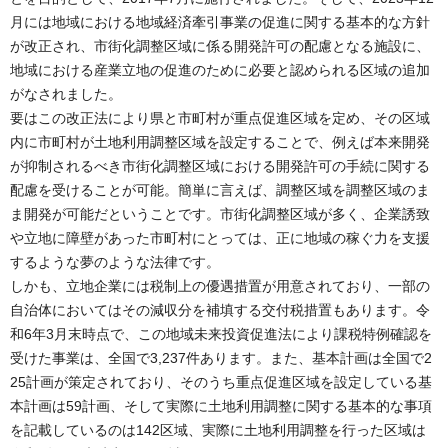
月には地域における地域経済牽引事業の促進に関する基本的な方針
が改正され、市街化調整区域に係る開発許可の配慮となる施設に、
地域における産業立地の促進のために必要と認められる区域の追加
がなされました。
要はこの改正法により県と市町村が重点促進区域を定め、その区域
内に市町村が土地利用調整区域を設定することで、例えば本来開発
が抑制されるべき市街化調整区域における開発許可の手続に関する
配慮を受けることが可能。簡単に言えば、調整区域を調整区域のま
ま開発が可能だということです。市街化調整区域が多く、企業誘致
や立地に障壁があった市町村にとっては、正に地域の稼ぐ力を支援
するような夢のような法律です。
しかも、立地企業には税制上の優遇措置が用意されており、一部の
自治体においてはその減収分を補填する交付税措置もあります。令
和6年3月末時点で、この地域未来投資促進法により課税特例確認を
受けた事業は、全国で3,237件あります。また、基本計画は全国で2
25計画が策定されており、そのうち重点促進区域を設定している基
本計画は59計画、そして実際に土地利用調整に関する基本的な事項
を記載しているのは142区域、実際に土地利用調整を行った区域は