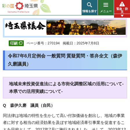
彩の国 埼玉県
緊急・防
情報を探す
メニュー
災
ページ番号：270194
掲載日：2025年7月8日
令和7年6月定例会 一般質問 質疑質問・答弁全文（森伊
久磨議員）
地域未来投資促進法による市街化調整区域の活用について-
本県での活用実績について-
Q 森伊久磨 議員（自民）
同法律は地域の特性を生かして高い付加価値を創出し、地域の事業
者に対する相当の経済効果を及ぼす地域経済牽引事業を促進するこ
とを目的として、2017年7月に施行されました。そして、2023年12