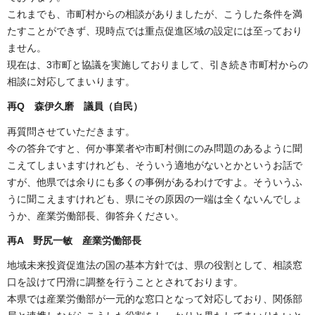
これまでも、市町村からの相談がありましたが、こうした条件を満
たすことができず、現時点では重点促進区域の設定には至っており
ません。
現在は、3市町と協議を実施しておりまして、引き続き市町村からの
相談に対応してまいります。
再Q 森伊久磨 議員（自民）
再質問させていただきます。
今の答弁ですと、何か事業者や市町村側にのみ問題のあるように聞
こえてしまいますけれども、そういう適地がないとかというお話で
すが、他県では余りにも多くの事例があるわけですよ。そういうふ
うに聞こえますけれども、県にその原因の一端は全くないんでしょ
うか、産業労働部長、御答弁ください。
再A 野尻一敏 産業労働部長
地域未来投資促進法の国の基本方針では、県の役割として、相談窓
口を設けて円滑に調整を行うこととされております。
本県では産業労働部が一元的な窓口となって対応しており、関係部