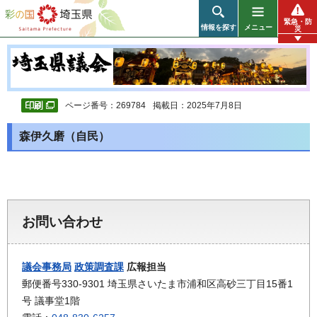
彩の国 埼玉県
緊急・防
情報を探す
メニュー
災
ページ番号：269784
掲載日：2025年7月8日
森伊久磨（自民）
お問い合わせ
議会事務局
政策調査課
広報担当
郵便番号330-9301 埼玉県さいたま市浦和区高砂三丁目15番1
号 議事堂1階