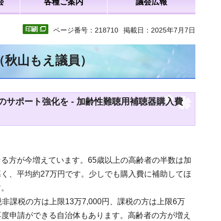
会
各種ご案内
議会広報
ページ番号：218710
掲載日：2025年7月7日
文（秋山もえ議員）
サポート強化を - 加齢性難聴用補聴器購入費
る方が今増えています。65歳以上の高齢者の半数は加
く、平均約27万円です。少しでも購入費に補助してほ
す。
課税の方は上限13万7,000円、課税の方は上限6万
、再度申請ができる自治体もあります。高齢者の方が増え