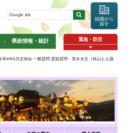
組織から
探す
緊急・防災
県政情報・統計
 令和4年6月定例会 一般質問 質疑質問・答弁全文（秋山もえ議