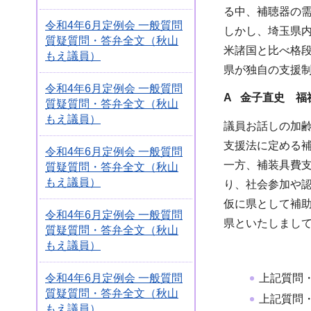
る中、補聴器の
令和4年6月定例会 一般質問
しかし、埼玉県
質疑質問・答弁全文（秋山
米諸国と比べ格
もえ議員）
県が独自の支援
令和4年6月定例会 一般質問
A 金子直史 福
質疑質問・答弁全文（秋山
もえ議員）
議員お話しの加
支援法に定める
令和4年6月定例会 一般質問
一方、補装具費支
質疑質問・答弁全文（秋山
もえ議員）
り、社会参加や
仮に県として補
令和4年6月定例会 一般質問
県といたしまし
質疑質問・答弁全文（秋山
もえ議員）
上記質問
令和4年6月定例会 一般質問
質疑質問・答弁全文（秋山
上記質問
もえ議員）