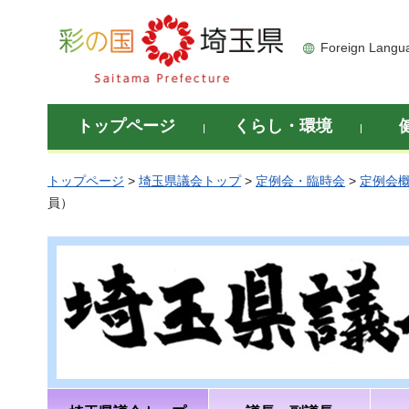
彩の国 埼玉県
Foreign Langu
トップページ
くらし・環境
トップページ
>
埼玉県議会トップ
>
定例会・臨時会
>
定例会
員）