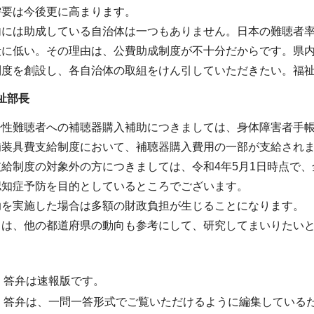
需要は今後更に高まります。
内には助成している自治体は一つもありません。日本の難聴者
段に低い。その理由は、公費助成制度が不十分だからです。県
制度を創設し、各自治体の取組をけん引していただきたい。福
祉部長
齢性難聴者への補聴器購入補助につきましては、身体障害者手帳
補装具費支給制度において、補聴器購入費用の一部が支給され
給制度の対象外の方につきましては、令和4年5月1日時点で、
認知症予防を目的としているところでございます。
助を実施した場合は多額の財政負担が生じることになります。
ては、他の都道府県の動向も参考にして、研究してまいりたい
・答弁は速報版です。
・答弁は、一問一答形式でご覧いただけるように編集している