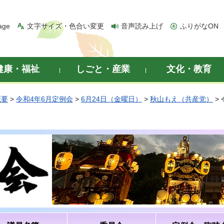
age
文字サイズ・色合い変更
音声読み上げ
ふりがなON
健康・福祉
しごと・産業
文化・教育
概要
>
令和4年6月定例会
>
6月24日（金曜日）
>
秋山もえ（共産党）
>