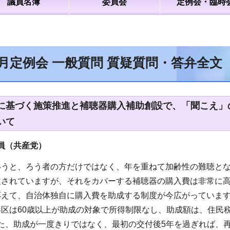
議員名簿
委員会
定例会・臨時
6月定例会 一般質問 質疑質問・答弁全
に基づく施策推進と補聴器購入補助創設で、「聞こえ」の
いて
員（共産党）
いうと、ろう者の方だけではなく、年を重ねて加齢性の難聴とな
定されていますが、それをカバーする補聴器の購入費は非常に高
応えて、自治体独自に購入費を助成する制度が今広がっていま
区は60歳以上が助成の対象で所得制限なし、助成額は、住民税非
。また、助成が一度きりではなく、最初の交付後5年を過ぎれば