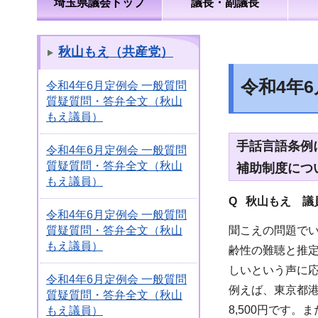
埼玉県議会トップ
議長・副議長
秋山もえ（共産党）
令和4年
令和4年6月定例会 一般質問
質疑質問・答弁全文（秋山
もえ議員）
手話言語条例
令和4年6月定例会 一般質問
質疑質問・答弁全文（秋山
補助制度につ
もえ議員）
Q 秋山もえ 議
令和4年6月定例会 一般質問
聞こえの問題で
質疑質問・答弁全文（秋山
もえ議員）
齢性の難聴と推
しいという声に
令和4年6月定例会 一般質問
例えば、東京都港
質疑質問・答弁全文（秋山
8,500円です
もえ議員）