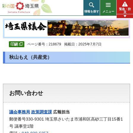
彩の国 埼玉県
緊急・防
情報を探す
メニュー
災
ページ番号：218679
掲載日：2025年7月7日
秋山もえ（共産党）
お問い合わせ
議会事務局
政策調査課
広報担当
郵便番号330-9301 埼玉県さいたま市浦和区高砂三丁目15番1
号 議事堂1階