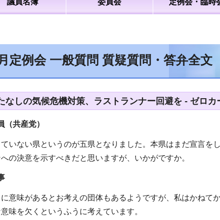
議員名簿
委員会
定例会・臨時
6月定例会 一般質問 質疑質問・答弁全
たなしの気候危機対策、ラストランナー回避を - ゼロ
員（共産党）
していない県というのが五県となりました。本県はまだ宣言を
ンへの決意を示すべきだと思いますが、いかがですか。
事
とに意味があるとお考えの団体もあるようですが、私はかねて
な意味を欠くというふうに考えています。