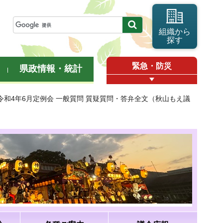
組織から
探す
緊急・防災
県政情報・統計
 令和4年6月定例会 一般質問 質疑質問・答弁全文（秋山もえ議