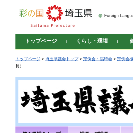
彩の国 埼玉県
Foreign Langu
トップページ
くらし・環境
トップページ
>
埼玉県議会トップ
>
定例会・臨時会
>
定例会
員）