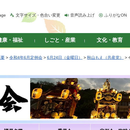
age
文字サイズ・色合い変更
音声読み上げ
ふりがなON
健康・福祉
しごと・産業
文化・教育
概要
>
令和4年6月定例会
>
6月24日（金曜日）
>
秋山もえ（共産党）
>