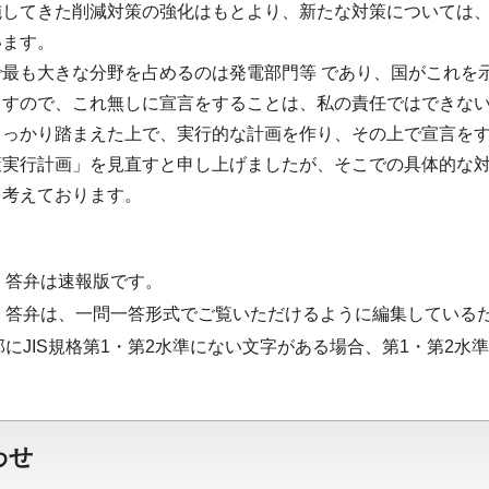
施してきた削減対策の強化はもとより、新たな対策については
います。
で最も大きな分野を占めるのは発電部門等 であり、国がこれを
ますので、これ無しに宣言をすることは、私の責任ではできな
しっかり踏まえた上で、実行的な計画を作り、その上で宣言を
策実行計画」を見直すと申し上げましたが、そこでの具体的な
と考えております。
・答弁は速報版です。
・答弁は、一問一答形式でご覧いただけるように編集している
部にJIS規格第1・第2水準にない文字がある場合、第1・第2
わせ