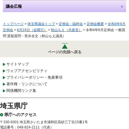
議会広報
トップページ
>
埼玉県議会トップ
>
定例会・臨時会
>
定例会概要
>
令和4年6月
定例会
>
6月24日（金曜日）
>
秋山もえ（共産党）
> 令和4年6月定例会 一般質
問 質疑質問・答弁全文（秋山もえ議員）
ページの先頭へ戻る
サイトマップ
ウェブアクセシビリティ
プライバシーポリシー・免責事項
著作権・リンクについて
関係機関リンク集
埼玉県庁
県庁へのアクセス
〒330-9301 埼玉県さいたま市浦和区高砂三丁目15番1号
電話番号：048-824-2111（代表）