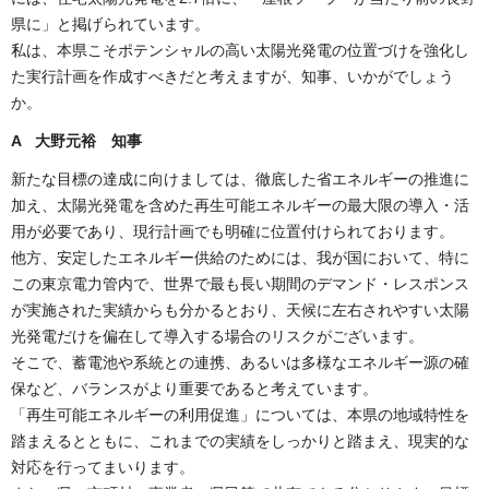
県に」と掲げられています。
私は、本県こそポテンシャルの高い太陽光発電の位置づけを強化し
た実行計画を作成すべきだと考えますが、知事、いかがでしょう
か。
A 大野元裕 知事
新たな目標の達成に向けましては、徹底した省エネルギーの推進に
加え、太陽光発電を含めた再生可能エネルギーの最大限の導入・活
用が必要であり、現行計画でも明確に位置付けられております。
他方、安定したエネルギー供給のためには、我が国において、特に
この東京電力管内で、世界で最も長い期間のデマンド・レスポンス
が実施された実績からも分かるとおり、天候に左右されやすい太陽
光発電だけを偏在して導入する場合のリスクがございます。
そこで、蓄電池や系統との連携、あるいは多様なエネルギー源の確
保など、バランスがより重要であると考えています。
「再生可能エネルギーの利用促進」については、本県の地域特性を
踏まえるとともに、これまでの実績をしっかりと踏まえ、現実的な
対応を行ってまいります。