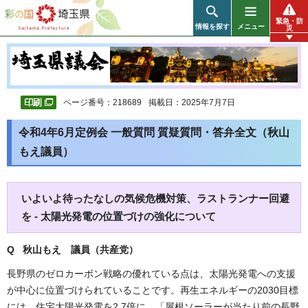
彩の国 埼玉県
緊急・防
情報を探す
メニュー
災
ページ番号：218689
掲載日：2025年7月7日
令和4年6月定例会 一般質問 質疑質問・答弁全文（秋山
もえ議員）
いよいよ待ったなしの気候危機対策、ラストランナー回避
を - 太陽光発電の位置づけの強化について
Q 秋山もえ 議員（共産党）
長野県のゼロカーボン戦略の優れている点は、太陽光発電への支援
が中心に位置づけられていることです。再生エネルギーの2030目標
には、住宅太陽光発電を2.7倍に、「屋根ソーラーが当たり前の長野