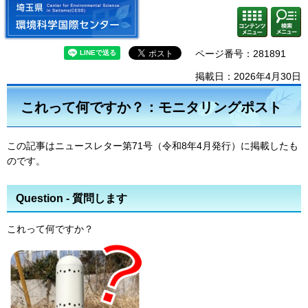
埼玉県 環境科学国際センター
検索・
コンテ
共通メ
ンツメ
ニュー
ニュー
ページ番号：281891
掲載日：2026年4月30日
これって何ですか？：モニタリングポスト
この記事はニュースレター第71号（令和8年4月発行）に掲載したも
のです。
Question - 質問します
これって何ですか？