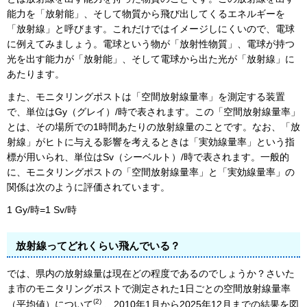
能力を「放射能」、そして物質から飛び出してくるエネルギーを
「放射線」と呼びます。これだけではイメージしにくいので、電球
に例えてみましょう。電球という物が「放射性物質」、電球が持つ
光を出す能力が「放射能」、そして電球から出た光が「放射線」に
あたります。
また、モニタリングポストは「空間放射線量率」を測定する装置
で、単位はGy（グレイ）/時で表されます。この「空間放射線量率」
とは、その場所での1時間あたりの放射線量のことです。なお、「放
射線」がヒトに与える影響を考えるときは「実効線量率」という指
標が用いられ、単位はSv（シーベルト）/時で表されます。一般的
に、モニタリングポストの「空間放射線量率」と「実効線量率」の
関係は次のように評価されています。
1 Gy/時=1 Sv/時
放射線ってどれくらい飛んでいる？
では、県内の放射線量は現在どの程度であるのでしょうか？さいた
ま市のモニタリングポストで測定された1日ごとの空間放射線量率
(2)
（平均値）について
、2010年1月から2025年12月までの結果を図