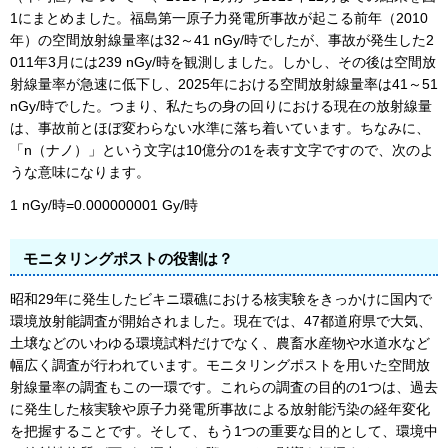
1にまとめました。福島第一原子力発電所事故が起こる前年（2010
年）の空間放射線量率は32～41 nGy/時でしたが、事故が発生した2
011年3月には239 nGy/時を観測しました。しかし、その後は空間放
射線量率が急速に低下し、2025年における空間放射線量率は41～51
nGy/時でした。つまり、私たちの身の回りにおける現在の放射線量
は、事故前とほぼ変わらない水準に落ち着いています。ちなみに、
「n（ナノ）」という文字は10億分の1を表す文字ですので、次のよ
うな意味になります。
1 nGy/時=0.000000001 Gy/時
モニタリングポストの役割は？
昭和29年に発生したビキニ環礁における核実験をきっかけに国内で
環境放射能調査が開始されました。現在では、47都道府県で大気、
土壌などのいわゆる環境試料だけでなく、農畜水産物や水道水など
幅広く調査が行われています。モニタリングポストを用いた空間放
射線量率の調査もこの一環です。これらの調査の目的の1つは、過去
に発生した核実験や原子力発電所事故による放射能汚染の経年変化
を把握することです。そして、もう1つの重要な目的として、環境中