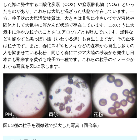
した際に発生する二酸化炭素（CO2）や窒素酸化物（NOx）といっ
たものがあり、これらは大気と混ざった状態で存在しています。一
方、粒子状の大気汚染物質は、大きさは非常に小さいですが液体や
固体として大気中に浮かんだ状態で存在しています。このように大
気中に浮かぶ粒子のことを“エアロゾル”とも呼んでいます。燃料な
どを燃やすと黒っぽい煙（いわゆる煤）も発生しますが、その正体
は粒子です。また、春にスギやヒノキなどの森林から発生し多くの
人を悩ませている花粉、同じく春にアジア大陸の砂漠から発生し日
本にも飛来する黄砂も粒子の一種です。これらの粒子のイメージが
わかる写真を図1に示します。
図1 3種の粒子を顕微鏡で拡大した写真（同倍率）