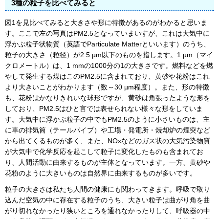
3種の粒子を比べてみると
図1を見比べてみると大きさや形に特徴があるのがわかると思いま
す。ここで左の写真はPM2.5となっていまいすが、これは大気中に
浮かぶ粒子状物質（英語でParticulate Matterといいます）のうち、
粒子の大きさ（粒径）が2.5 µm以下のものを指します。1 µm（マイ
クロメートル）は、1 mmの1000分の1の大きさです。燃料などを燃
やして発生する煤はこのPM2.5に含まれており、黄砂や花粉はこれ
より大きいことがわかります（数～30 µm程度）。また、形の特徴
も、花粉はかなりきれいな球形ですが、黄砂は角張ったような形を
しており、PM2.5はひと言では表せられない様々な形をしていま
す。大気中に浮かぶ粒子の中でもPM2.5のように小さいものは、主
に車の排気筒（テールパイプ）や工場・発電所・焼却炉の煙突など
から出てくるものが多く、また、NOxなどのガス状の大気汚染物質
が大気中で化学反応を起こして粒子に変化したものも含まれてお
り、人間活動に由来するものが主体となっています。一方、黄砂や
花粉のように大きいものは自然界に由来するものが多いです。
粒子の大きさは私たち人間の健康にも関わってきます。呼吸で取り
込んだ空気の中に存在する粒子のうち、大きい粒子は曲がり角を曲
がり切れなかったり狭いところを通れなかったりして、呼吸器の中