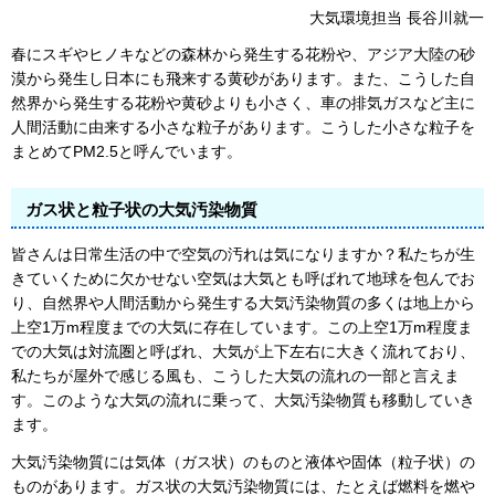
大気環境担当 長谷川就一
春にスギやヒノキなどの森林から発生する花粉や、アジア大陸の砂
漠から発生し日本にも飛来する黄砂があります。また、こうした自
然界から発生する花粉や黄砂よりも小さく、車の排気ガスなど主に
人間活動に由来する小さな粒子があります。こうした小さな粒子を
まとめてPM2.5と呼んでいます。
ガス状と粒子状の大気汚染物質
皆さんは日常生活の中で空気の汚れは気になりますか？私たちが生
きていくために欠かせない空気は大気とも呼ばれて地球を包んでお
り、自然界や人間活動から発生する大気汚染物質の多くは地上から
上空1万m程度までの大気に存在しています。この上空1万m程度ま
での大気は対流圏と呼ばれ、大気が上下左右に大きく流れており、
私たちが屋外で感じる風も、こうした大気の流れの一部と言えま
す。このような大気の流れに乗って、大気汚染物質も移動していき
ます。
大気汚染物質には気体（ガス状）のものと液体や固体（粒子状）の
ものがあります。ガス状の大気汚染物質には、たとえば燃料を燃や