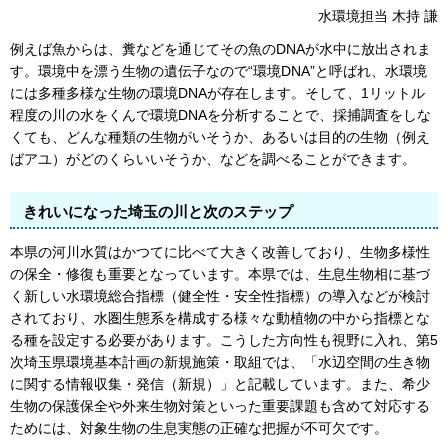
水環境担当 木持 謙
例えば魚からは、糞などを通じてその魚のDNAが水中に放出されま
す。環境中を漂う生物の遺伝子なので“環境DNA”と呼ばれ、水環境
には多種多様な生物の環境DNAが存在します。そして、1リットル
程度の川の水をくんで環境DNAを分析することで、採捕調査をしな
くても、どんな種類の生物がいそうか、あるいは目的の生物（例え
ばアユ）がどのくらいいそうか、などを調べることができます。
きれいになった埼玉の川と次のステップ
本県の河川水質はかつてに比べて大きく改善しており、生物多様性
の保全・修復も重要となっています。本県では、生息生物相に基づ
く新しい水環境総合指標（健全性・安全性指標）の導入などが検討
されており、水圏生態系を構成する様々な動植物の中から指標とな
る種を設定する必要があります。こうした方向性も視野に入れ、第5
次埼玉県環境基本計画の新規施策・取組では、「水辺空間の生き物
に関する情報収集・発信（新規）」と記載しています。また、希少
生物の保護保全や外来生物対策といった重要課題も含めて対応する
ためには、対象生物の生息実態の正確な把握が不可欠です。