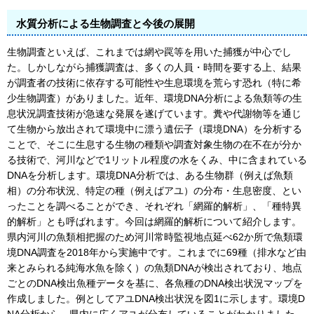
水質分析による生物調査と今後の展開
生物調査といえば、これまでは網や罠等を用いた捕獲が中心でし
た。しかしながら捕獲調査は、多くの人員・時間を要する上、結果
が調査者の技術に依存する可能性や生息環境を荒らす恐れ（特に希
少生物調査）がありました。近年、環境DNA分析による魚類等の生
息状況調査技術が急速な発展を遂げています。糞や代謝物等を通じ
て生物から放出されて環境中に漂う遺伝子（環境DNA）を分析する
ことで、そこに生息する生物の種類や調査対象生物の在不在が分か
る技術で、河川などで1リットル程度の水をくみ、中に含まれている
DNAを分析します。環境DNA分析では、ある生物群（例えば魚類
相）の分布状況、特定の種（例えばアユ）の分布・生息密度、とい
ったことを調べることができ、それぞれ「網羅的解析」、「種特異
的解析」とも呼ばれます。今回は網羅的解析について紹介します。
県内河川の魚類相把握のため河川常時監視地点延べ62か所で魚類環
境DNA調査を2018年から実施中です。これまでに69種（排水など由
来とみられる純海水魚を除く）の魚類DNAが検出されており、地点
ごとのDNA検出魚種データを基に、各魚種のDNA検出状況マップを
作成しました。例としてアユDNA検出状況を図1に示します。環境D
NA分析から、県内に広くアユが分布していることがわかりました。