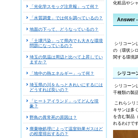
化粧品やシ
「光化学スモッグ注意報」って何？
「水質調査」では何を調べているの？
Answer
地面の下って、どうなっているの？
「土壌汚染」って県内でも大きな環境
シリコーン
問題になっているの？
の（環状シ
関する環境
埼玉の気温は周辺と比べて上昇してい
ますか？
シリコー
「地中の熱エネルギー」って何？
埼玉県の川をもっときれいにするには
シリコーン
どうすれば良いの？
千種類の製
「ヒートアイランド」ってどんな現
これらシリ
象？
キサンは多
を含む製品
野鳥の異常死の原因は？
れるわけで
廃棄物処理によって温室効果ガスはど
の程度排出するの？