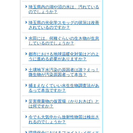
埼玉県内の湖や沼の水は、汚れている
のでしょうか？
埼玉県の光化学スモッグの状況は改善
されているのですか？
水田には、何種ぐらいの生き物が生息
しているのでしょうか？
都市における地球温暖化対策はどのよ
うに進める必要がありますか？
土壌地下水汚染の原因者は誰？えっ！
微生物が汚染原因者って本当？
捕まえなくていい水生生物調査法があ
るって本当ですか？
災害廃棄物の仮置場（かりおきば）と
は何ですか？
今でも大気中から放射性物質は検出さ
れるのでしょうか？
環境保全におけるファイトレメディエ