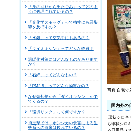
「身の回りから出たごみ」ってどのよ
うに処理されているの？
「光化学スモッグ」って植物にも悪影
響を及ぼすの？
「水銀」って空気中にもあるの？
「ダイオキシン」ってどんな物質？
温暖化対策にはどんなものがあります
か？
「石綿」ってどんなもの？
「PM2.5」ってどんな物質なの？
写真 自宅
なぜ焼却炉から「ダイオキシン」がで
てくるの？
国内外の
「環境リスク」って何ですか？
環状シロキ
埼玉県ではニホンジカの食害による生
ら環状シロ
態系への影響は現れているの？
る日用品（