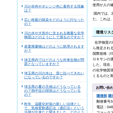
使用が人の
川が赤色やオレンジ色に着色する現象
は？
国内では、2
た。これは
広い校庭の除染をどのように行なった
の？
環境リス
川の水や大気中に含まれる微量な化学
物質はどのようにして測るのですか？
化学物質の
産業廃棄物はどのように処理されます
ら推定され
か？
国際規格（
ロキサンの
埼玉県内ではどのような外来生物が問
題となっていますか？
した。現在
の化学物質
埼玉県の川の水は、昔に比べてきれい
くるものと
になっているのですか？
埼玉県の夏の天候はどうなっている
お問い合
の？熱中症の現状はどうなっている
の？
環境部
環
郵便番号3
昨年、温暖化対策の新しい法律とし
電話：0480
て、気候変動適応法（適応法）という
法律が出来たと聞きました。どのよう
ファックス：