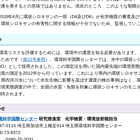
健康を害するとの意味ではありません。現在のところ、このような制限
018年4月に環状シロキサンの一部（D4及びD6）が化学物質の審査
、環状シロキサンの有害性に関する情報が十分でないため、監視してい
ク
環境リスクを評価するためには、環境中の濃度を知る必要があります。
るためです（
第22号参照
）。環境科学国際センターでは、水中の環状シ
ISO）として採用されました。この測定法を用いた国内最先端の環境実
濃度の測定を2012年から行っています。これにより県内の環状シロキ
、県内河川水について水生生物に影響を及ぼす濃度の検出事例はなく、
環境実態調査の中で、全国の水質・魚類を対象に環状シロキサンのモニ
期待されます。
わせ
境科学国際センター
研究推進室 化学物質・環境放射能担当
47-0115 埼玉県加須市上種足914 埼玉県環境科学国際センター
-73-8372
0480-70-2031