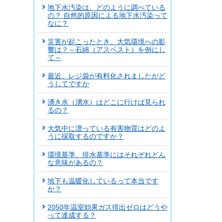
地下水汚染は、どのように調べている
の？ 自然的原因による地下水汚染って
なに？
災害が起こったとき、大気環境への影
響は？～石綿（アスベスト）を例にし
て～
最近、レジ袋が有料化されましたがど
うしてですか
湧き水（湧水）はどこに行けば見られ
るの？
大気中に漂っている有害物質はどのよ
うに採取するのですか？
環境基準、排水基準にはそれぞれどん
な意味があるの？
地下も温暖化しているって本当です
か？
2050年温室効果ガス排出ゼロはどうや
って達成する？