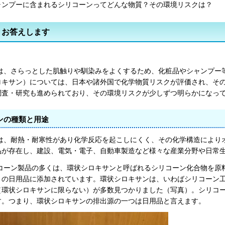
ャンプーに含まれるシリコーンってどんな物質？その環境リスクは？
 - お答えします
は、さらっとした肌触りや馴染みをよくするため、化粧品やシャンプー
ロキサン）については、日本や諸外国で化学物質リスクが評価され、そ
調査・研究も進められており、その環境リスクが少しずつ明らかになっ
ンの種類と用途
は、耐熱・耐寒性があり化学反応を起こしにくく、その化学構造により
品が存在し、建設、電気・電子、自動車製造など様々な産業分野や日常
コーン製品の多くは、環状シロキサンと呼ばれるシリコーン化合物を原
くの日用品に添加されています。環状シロキサンは、いわばシリコーン
（環状シロキサンに限らない）が多数見つかりました（写真）。シリコ
す。つまり、環状シロキサンの排出源の一つは日用品と言えます。