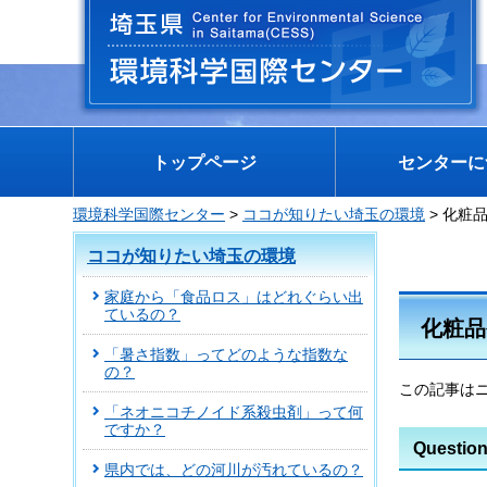
埼玉県 環境科学国際センター
トップページ
センターに
環境科学国際センター
>
ココが知りたい埼玉の環境
> 化粧
ココが知りたい埼玉の環境
家庭から「食品ロス」はどれぐらい出
ているの？
化粧品
「暑さ指数」ってどのような指数な
の？
この記事はニ
「ネオニコチノイド系殺虫剤」って何
ですか？
Questi
県内では、どの河川が汚れているの？