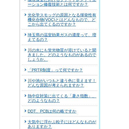
ーション修復技術とは何ですか？
光化学スモッグの原因となる揮発性有
機化合物(VOC)とはどんなもので、ど
こから出てくるのですか？
埼玉県の温室効果ガスの濃度って、増
えてるの？
川の水にも蛍光物質が溶けていると聞
きました。どのようなものがあるので
しょうか。
「PRTR制度」って何ですか？
川や池がいつもと違う色に見えます！
どんな原因が考えられますか？
熱中症対策に出てくる「暑さ指数」、
どのようなもの？
DDT、PCBは何の略ですか
大気中に浮かぶ粒子にはどんなものが
ありますか？