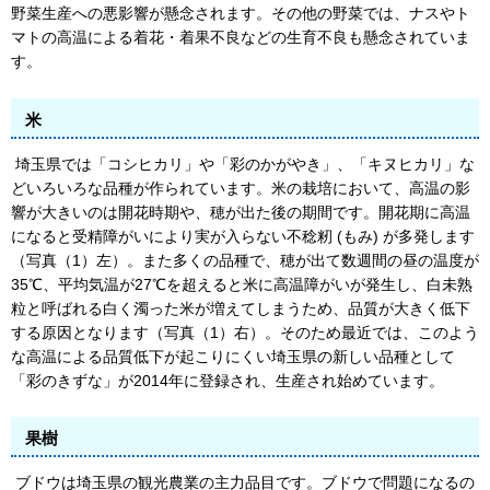
野菜生産への悪影響が懸念されます。その他の野菜では、ナスやト
マトの高温による着花・着果不良などの生育不良も懸念されていま
す。
米
埼玉県では「コシヒカリ」や「彩のかがやき」、「キヌヒカリ」な
どいろいろな品種が作られています。米の栽培において、高温の影
響が大きいのは開花時期や、穂が出た後の期間です。開花期に高温
になると受精障がいにより実が入らない不稔籾 (もみ) が多発します
（写真（1）左）。また多くの品種で、穂が出て数週間の昼の温度が
35℃、平均気温が27℃を超えると米に高温障がいが発生し、白未熟
粒と呼ばれる白く濁った米が増えてしまうため、品質が大きく低下
する原因となります（写真（1）右）。そのため最近では、このよう
な高温による品質低下が起こりにくい埼玉県の新しい品種として
「彩のきずな」が2014年に登録され、生産され始めています。
果樹
ブドウは埼玉県の観光農業の主力品目です。ブドウで問題になるの