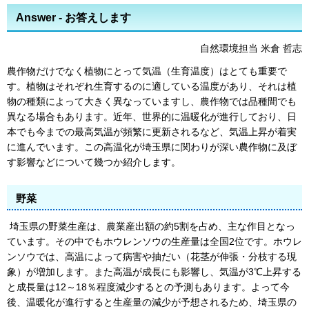
Answer - お答えします
自然環境担当 米倉 哲志
農作物だけでなく植物にとって気温（生育温度）はとても重要で
す。植物はそれぞれ生育するのに適している温度があり、それは植
物の種類によって大きく異なっていますし、農作物では品種間でも
異なる場合もあります。近年、世界的に温暖化が進行しており、日
本でも今までの最高気温が頻繁に更新されるなど、気温上昇が着実
に進んでいます。この高温化が埼玉県に関わりが深い農作物に及ぼ
す影響などについて幾つか紹介します。
野菜
埼玉県の野菜生産は、農業産出額の約5割を占め、主な作目となっ
ています。その中でもホウレンソウの生産量は全国2位です。ホウレ
ンソウでは、高温によって病害や抽だい（花茎が伸張・分枝する現
象）が増加します。また高温が成長にも影響し、気温が3℃上昇する
と成長量は12～18％程度減少するとの予測もあります。よって今
後、温暖化が進行すると生産量の減少が予想されるため、埼玉県の