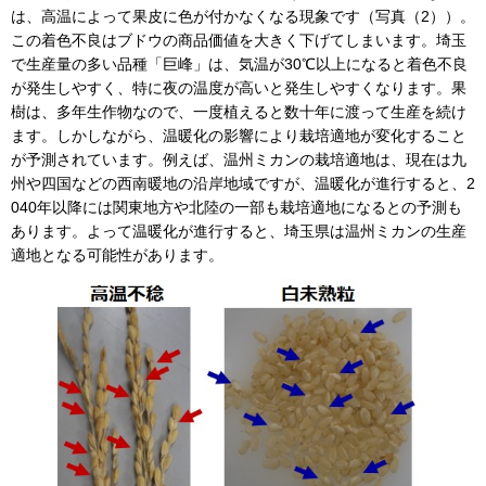
は、高温によって果皮に色が付かなくなる現象です（写真（2））。
この着色不良はブドウの商品価値を大きく下げてしまいます。埼玉
で生産量の多い品種「巨峰」は、気温が30℃以上になると着色不良
が発生しやすく、特に夜の温度が高いと発生しやすくなります。果
樹は、多年生作物なので、一度植えると数十年に渡って生産を続け
ます。しかしながら、温暖化の影響により栽培適地が変化すること
が予測されています。例えば、温州ミカンの栽培適地は、現在は九
州や四国などの西南暖地の沿岸地域ですが、温暖化が進行すると、2
040年以降には関東地方や北陸の一部も栽培適地になるとの予測も
あります。よって温暖化が進行すると、埼玉県は温州ミカンの生産
適地となる可能性があります。