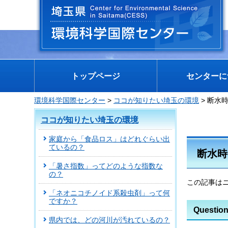
埼玉県 環境科学国際センター
トップページ
センターに
環境科学国際センター
>
ココが知りたい埼玉の環境
> 断水
ココが知りたい埼玉の環境
家庭から「食品ロス」はどれぐらい出
ているの？
断水時
「暑さ指数」ってどのような指数な
の？
この記事はニ
「ネオニコチノイド系殺虫剤」って何
ですか？
Questi
県内では、どの河川が汚れているの？