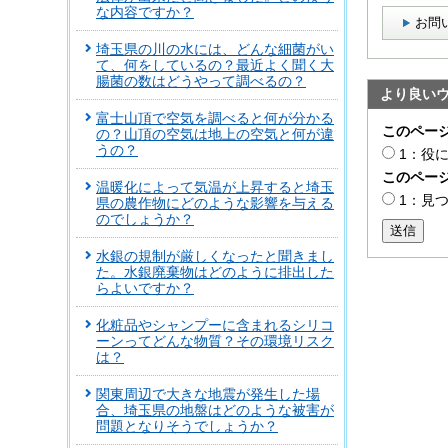
な内容ですか？
お問
埼玉県の川の水には、どんな細菌がい
て、何をしているの？最近よく聞く大
腸菌の数はどうやって調べるの？
より良い
富士山頂で空気を調べると何が分かる
このペー
の？山頂の空気は地上の空気と何が違
うの？
1：役
このペー
温暖化によって気温が上昇すると埼玉
1：見
県の農作物にどのような影響を与える
のでしょうか？
送信
水銀の規制が厳しくなったと聞きまし
た。水銀廃棄物はどのように排出した
らよいですか？
化粧品やシャンプーに含まれるシリコ
ーンってどんな物質？その環境リスク
は？
関東周辺で大きな地震が発生した場
合、埼玉県の地盤はどのような被害が
問題となりそうでしょうか？