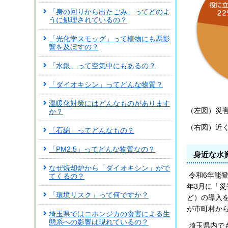
「身の回りから出たごみ」ってどのよ
うに処理されているの？
「光化学スモッグ」って植物にも悪影
響を及ぼすの？
「水銀」って空気中にもあるの？
「ダイオキシン」ってどんな物質？
温暖化対策にはどんなものがあります
（左図）災
か？
（右図）近
「石綿」ってどんなもの？
「PM2.5」ってどんな物質なの？
身近な水
なぜ焼却炉から「ダイオキシン」がで
令和6年能
てくるの？
年3月に「
「環境リスク」って何ですか？
ど）の導入
が市町村か
埼玉県ではニホンジカの食害による生
態系への影響は現れているの？
埼玉県内で