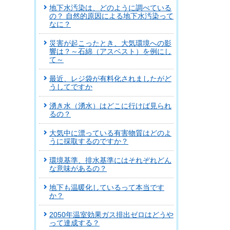
地下水汚染は、どのように調べている
の？ 自然的原因による地下水汚染って
なに？
災害が起こったとき、大気環境への影
響は？～石綿（アスベスト）を例にし
て～
最近、レジ袋が有料化されましたがど
うしてですか
湧き水（湧水）はどこに行けば見られ
るの？
大気中に漂っている有害物質はどのよ
うに採取するのですか？
環境基準、排水基準にはそれぞれどん
な意味があるの？
地下も温暖化しているって本当です
か？
2050年温室効果ガス排出ゼロはどうや
って達成する？