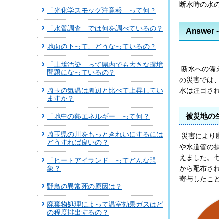
断水時の水
「光化学スモッグ注意報」って何？
「水質調査」では何を調べているの？
Answer
地面の下って、どうなっているの？
「土壌汚染」って県内でも大きな環境
断水への備
問題になっているの？
の災害では
水は注目さ
埼玉の気温は周辺と比べて上昇してい
ますか？
被災地の
「地中の熱エネルギー」って何？
埼玉県の川をもっときれいにするには
災害により
どうすれば良いの？
や水道管の
えました。
「ヒートアイランド」ってどんな現
象？
から配布さ
寄与したこ
野鳥の異常死の原因は？
廃棄物処理によって温室効果ガスはど
の程度排出するの？