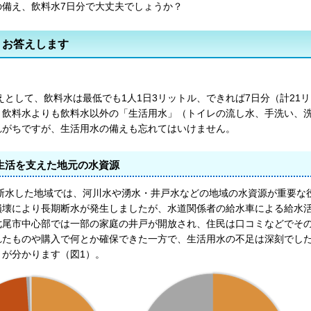
の備え、飲料水7日分で大丈夫でしょうか？
 - お答えします
えとして、飲料水は最低でも1人1日3リットル、できれば7日分（計21
、飲料水よりも飲料水以外の「生活用水」（トイレの流し水、手洗い、
れがちですが、生活用水の備えも忘れてはいけません。
生活を支えた地元の水資源
断水した地域では、河川水や湧水・井戸水などの地域の水資源が重要な
損壊により長期断水が発生しましたが、水道関係者の給水車による給水
七尾市中心部では一部の家庭の井戸が開放され、住民は口コミなどでそ
れたものや購入で何とか確保できた一方で、生活用水の不足は深刻でし
とが分かります（図1）。