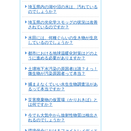
埼玉県内の湖や沼の水は、汚れている
のでしょうか？
埼玉県の光化学スモッグの状況は改善
されているのですか？
水田には、何種ぐらいの生き物が生息
しているのでしょうか？
都市における地球温暖化対策はどのよ
うに進める必要がありますか？
土壌地下水汚染の原因者は誰？えっ！
微生物が汚染原因者って本当？
捕まえなくていい水生生物調査法があ
るって本当ですか？
災害廃棄物の仮置場（かりおきば）と
は何ですか？
今でも大気中から放射性物質は検出さ
れるのでしょうか？
環境保全におけるファイトレメディエ