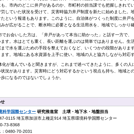
にも、市内のどこに井戸があるのか、市町村の担当課でも把握しきれて
苦労していた状況を受けて、災害時協力井戸制度を新たに始めました。
けたという報道もあります。このように、自治体がつくった制度に井戸
組みが広がることで、断水時に必要となる生活用水を、地域でしっかり
市でお会いした方は、「井戸があって本当に助かった」と話す一方で、
います。水はとても重く、長い距離を運ぶのは簡単ではありません。生
宅まで水を運ぶための手段を整えておくなど、いくつかの段階がありま
ります。地域にある水資源を上手に使い、地域の人と協力しながら対応
体化が進んでいると聞きますが、これまで述べてきたように、多くの人
い状況があります。災害時にどう対応するかという視点も持ち、地域と
一歩になるのではないでしょうか。
わせ
境科学国際センター
研究推進室 土壌・地下水・地盤担当
47-0115 埼玉県加須市上種足914 埼玉県環境科学国際センター
-73-8368
0480-70-2031