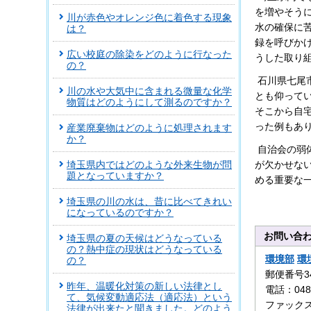
を増やそう
川が赤色やオレンジ色に着色する現象
水の確保に
は？
録を呼びか
広い校庭の除染をどのように行なった
うした取り
の？
石川県七尾
川の水や大気中に含まれる微量な化学
とも仰って
物質はどのようにして測るのですか？
そこから自
った例もあ
産業廃棄物はどのように処理されます
か？
自治会の弱
埼玉県内ではどのような外来生物が問
が欠かせな
題となっていますか？
める重要な
埼玉県の川の水は、昔に比べてきれい
になっているのですか？
お問い合
埼玉県の夏の天候はどうなっている
の？熱中症の現状はどうなっている
環境部
環
の？
郵便番号3
昨年、温暖化対策の新しい法律とし
電話：0480
て、気候変動適応法（適応法）という
ファックス：
法律が出来たと聞きました。どのよう