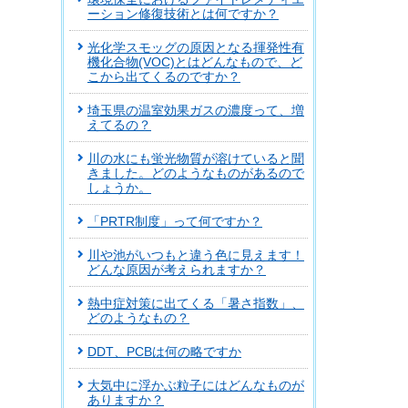
ーション修復技術とは何ですか？
光化学スモッグの原因となる揮発性有
機化合物(VOC)とはどんなもので、ど
こから出てくるのですか？
埼玉県の温室効果ガスの濃度って、増
えてるの？
川の水にも蛍光物質が溶けていると聞
きました。どのようなものがあるので
しょうか。
「PRTR制度」って何ですか？
川や池がいつもと違う色に見えます！
どんな原因が考えられますか？
熱中症対策に出てくる「暑さ指数」、
どのようなもの？
DDT、PCBは何の略ですか
大気中に浮かぶ粒子にはどんなものが
ありますか？