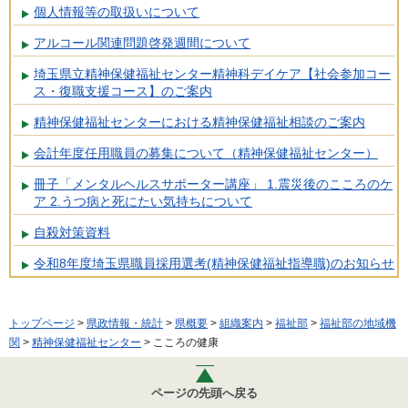
個人情報等の取扱いについて
アルコール関連問題啓発週間について
埼玉県立精神保健福祉センター精神科デイケア【社会参加コー
ス・復職支援コース】のご案内
精神保健福祉センターにおける精神保健福祉相談のご案内
会計年度任用職員の募集について（精神保健福祉センター）
冊子「メンタルヘルスサポーター講座」 1.震災後のこころのケ
ア 2.うつ病と死にたい気持ちについて
自殺対策資料
令和8年度埼玉県職員採用選考(精神保健福祉指導職)のお知らせ
トップページ
>
県政情報・統計
>
県概要
>
組織案内
>
福祉部
>
福祉部の地域機
関
>
精神保健福祉センター
> こころの健康
ページの先頭へ戻る