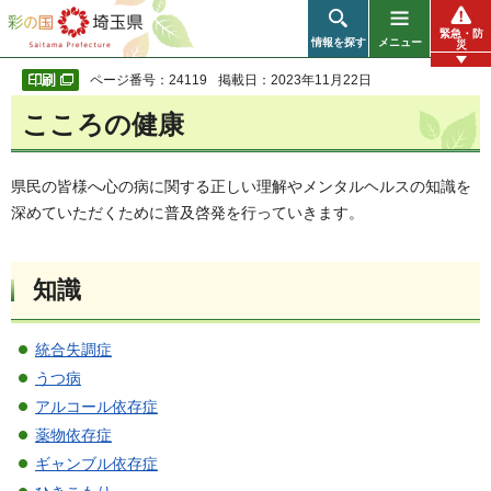
彩の国 埼玉県
緊急・防
情報を探す
メニュー
災
ページ番号：24119
掲載日：2023年11月22日
こころの健康
県民の皆様へ心の病に関する正しい理解やメンタルヘルスの知識を
深めていただくために普及啓発を行っていきます。
知識
統合失調症
うつ病
アルコール依存症
薬物依存症
ギャンブル依存症