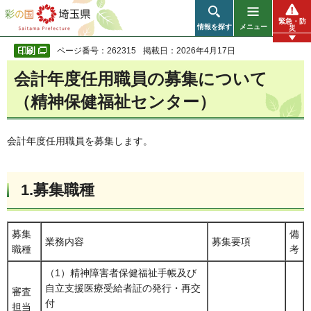
彩の国 埼玉県
緊急・防
情報を探す
メニュー
災
ページ番号：262315
掲載日：2026年4月17日
会計年度任用職員の募集について
（精神保健福祉センター）
会計年度任用職員を募集します。
1.募集職種
募集
備
業務内容
募集要項
職種
考
（1）精神障害者保健福祉手帳及び
自立支援医療受給者証の発行・再交
審査
付
担当