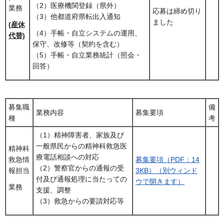
（2）医療機関登録（県外）
業務
応募は締め切り
（3）他都道府県転出入通知
ました
(産休
（4）手帳・自立システムの運用、
代替)
保守、改修等（契約を含む）
（5）手帳・自立業務統計（照会・
回答）
募集職
備
業務内容
募集要項
種
考
（1）精神障害者、家族及び
一般県民からの精神科救急医
精神科
療電話相談への対応
救急情
募集要項（PDF：14
（2）警察官からの通報の受
報担当
3KB）（別ウィンド
付及び通報処理に当たっての
ウで開きます）
業務
支援、調整
（3）救急からの要請対応等