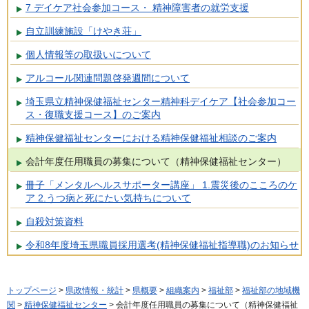
7 デイケア社会参加コース・ 精神障害者の就労支援
自立訓練施設「けやき荘」
個人情報等の取扱いについて
アルコール関連問題啓発週間について
埼玉県立精神保健福祉センター精神科デイケア【社会参加コー
ス・復職支援コース】のご案内
精神保健福祉センターにおける精神保健福祉相談のご案内
会計年度任用職員の募集について（精神保健福祉センター）
冊子「メンタルヘルスサポーター講座」 1.震災後のこころのケ
ア 2.うつ病と死にたい気持ちについて
自殺対策資料
令和8年度埼玉県職員採用選考(精神保健福祉指導職)のお知らせ
トップページ
>
県政情報・統計
>
県概要
>
組織案内
>
福祉部
>
福祉部の地域機
関
>
精神保健福祉センター
> 会計年度任用職員の募集について（精神保健福祉