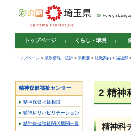
彩の国 埼玉県
Foreign Langu
トップページ
くらし・環境
トップページ
>
県政情報・統計
>
県概要
>
組織案内
>
福祉部
精神保健福祉センター
2 精
精神保健福祉相談
精神科リハビリテーション
精神保健福祉関係機関一覧
精神科