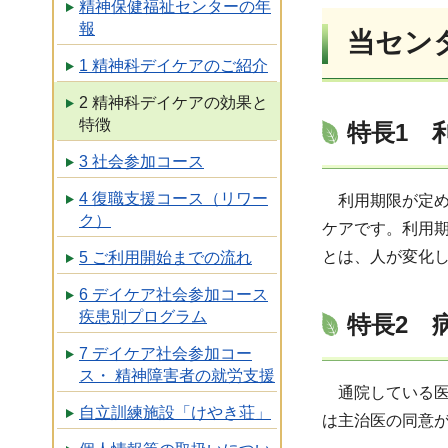
精神保健福祉センターの年
報
当セン
1 精神科デイケアのご紹介
2 精神科デイケアの効果と
特徴
特長1 
3 社会参加コース
4 復職支援コース（リワー
利用期限が定め
ク）
ケアです。利用
とは、人が変化
5 ご利用開始までの流れ
6 デイケア社会参加コース
疾患別プログラム
特長2 
7 デイケア社会参加コー
ス・ 精神障害者の就労支援
通院している医
自立訓練施設「けやき荘」
は主治医の同意