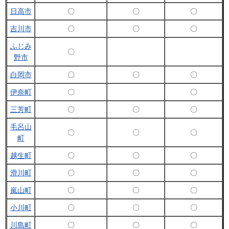
日高市
〇
〇
〇
吉川市
〇
〇
〇
ふじみ
〇
野市
白岡市
〇
〇
〇
伊奈町
〇
〇
三芳町
〇
〇
〇
毛呂山
〇
〇
〇
町
越生町
〇
〇
〇
滑川町
〇
〇
〇
嵐山町
〇
〇
〇
小川町
〇
〇
〇
川島町
〇
〇
〇