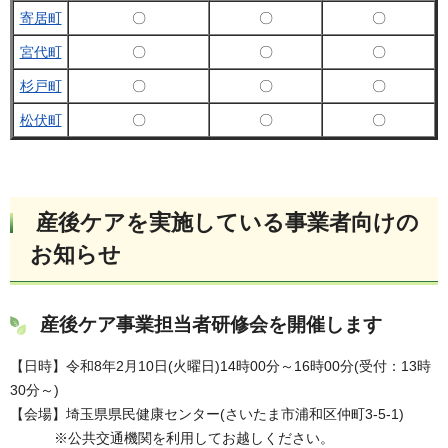
寄居町
〇
〇
〇
宮代町
〇
〇
〇
杉戸町
〇
〇
〇
松伏町
〇
〇
〇
産後ケアを実施している事業者向けの
お知らせ
産後ケア事業担当者研修会を開催します
【日時】令和8年2月10日(火曜日)14時00分～16時00分(受付：13時
30分～)
【会場】埼玉県県民健康センター(さいたま市浦和区仲町3-5-1)
※公共交通機関を利用してお越しください。