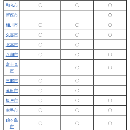
和光市
〇
〇
〇
新座市
〇
桶川市
〇
〇
〇
久喜市
〇
〇
〇
北本市
〇
〇
八潮市
〇
〇
〇
富士見
〇
〇
市
三郷市
〇
〇
蓮田市
〇
〇
坂戸市
〇
〇
〇
幸手市
〇
〇
〇
鶴ヶ島
〇
〇
〇
市