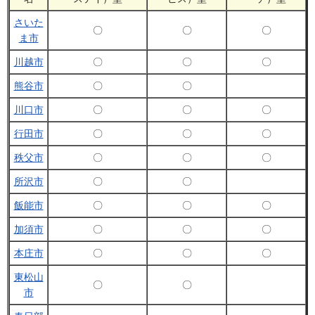
さいた
〇
〇
〇
ま市
川越市
〇
〇
〇
熊谷市
〇
〇
川口市
〇
〇
〇
行田市
〇
〇
〇
秩父市
〇
〇
〇
所沢市
〇
〇
飯能市
〇
〇
〇
加須市
〇
〇
〇
本庄市
〇
〇
〇
東松山
〇
〇
市