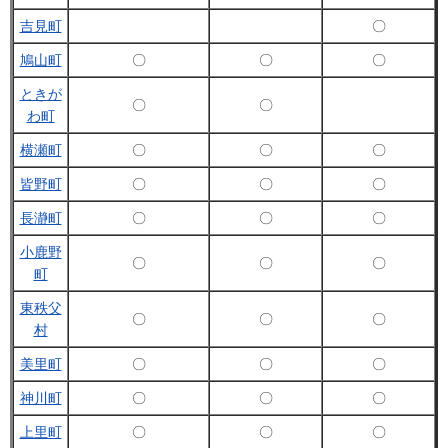
吉見町
〇
鳩山町
〇
〇
〇
ときが
〇
〇
わ町
横瀬町
〇
〇
〇
皆野町
〇
〇
〇
長瀞町
〇
〇
〇
小鹿野
〇
〇
〇
町
東秩父
〇
〇
〇
村
美里町
〇
〇
〇
神川町
〇
〇
〇
上里町
〇
〇
〇