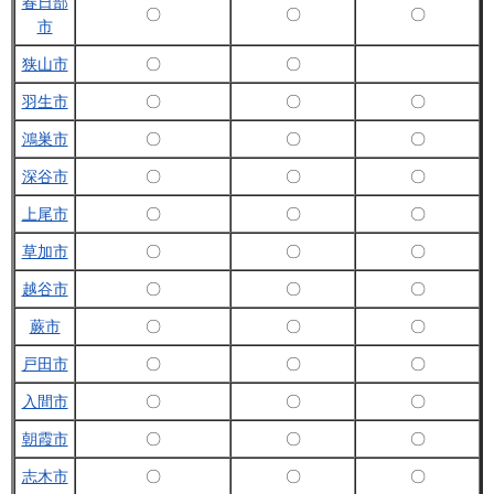
春日部
〇
〇
〇
市
狭山市
〇
〇
羽生市
〇
〇
〇
鴻巣市
〇
〇
〇
深谷市
〇
〇
〇
上尾市
〇
〇
〇
草加市
〇
〇
〇
越谷市
〇
〇
〇
蕨市
〇
〇
〇
戸田市
〇
〇
〇
入間市
〇
〇
〇
朝霞市
〇
〇
〇
志木市
〇
〇
〇