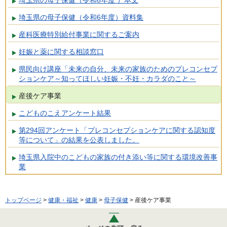
埼玉県の母子保健（令和6年度）資料集
産科医療特別給付事業に関するご案内
妊娠と薬に関する相談窓口
県民向け講座「未来の自分、未来の家族のためのプレコンセプ
ションケア～知ってほしい妊娠・不妊・カラダのこと～
産後ケア事業
こどものこえアンケート結果
第294回アンケート「プレコンセプションケアに関する認知度
等について」の結果を公表しました。
埼玉県入院中のこどもの家族の付き添い等に関する環境改善事
業
トップページ
>
健康・福祉
>
健康
>
母子保健
> 産後ケア事業