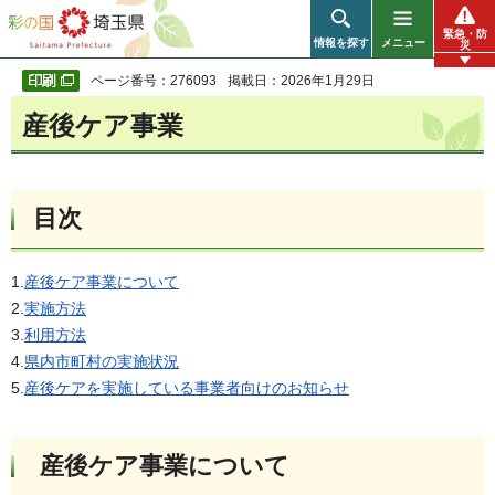
彩の国 埼玉県
緊急・防
情報を探す
メニュー
災
ページ番号：276093
掲載日：2026年1月29日
産後ケア事業
目次
1.
産後ケア事業について
2.
実施方法
3.
利用方法
4.
県内市町村の実施状況
5.
産後ケアを実施している事業者向けのお知らせ
産後ケア事業について