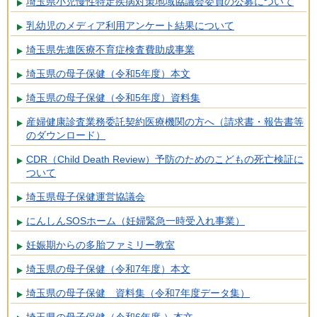
埼玉県小児慢性特定疾病対策地域協議会委員の公募について
乳幼児のメディア利用アンケート結果について
埼玉県先進医療不育症検査費助成事業
埼玉県の母子保健（令和5年度）本文
埼玉県の母子保健（令和5年度）資料集
産婦健康診査業務委託契約医療機関の方へ（請求書・報告書等
のダウンロード）
CDR（Child Death Review）予防のためのこどもの死亡検証に
ついて
埼玉県母子保健運営協議会
にんしんSOSホーム（妊婦緊急一時受入れ事業）
妊娠期からの多胎ファミリー教室
埼玉県の母子保健（令和7年度）本文
埼玉県の母子保健 資料集（令和7年度データ集）
埼玉県の母子保健（令和6年度 ）本文