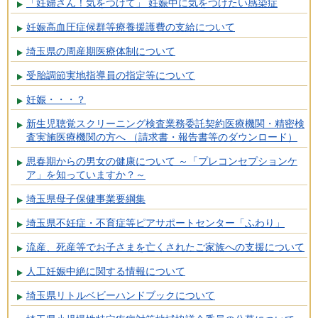
「妊婦さん！気をつけて」 妊娠中に気をつけたい感染症
妊娠高血圧症候群等療養援護費の支給について
埼玉県の周産期医療体制について
受胎調節実地指導員の指定等について
妊娠・・・？
新生児聴覚スクリーニング検査業務委託契約医療機関・精密検
査実施医療機関の方へ （請求書・報告書等のダウンロード）
思春期からの男女の健康について ～「プレコンセプションケ
ア」を知っていますか？～
埼玉県母子保健事業要綱集
埼玉県不妊症・不育症等ピアサポートセンター「ふわり」
流産、死産等でお子さまを亡くされたご家族への支援について
人工妊娠中絶に関する情報について
埼玉県リトルベビーハンドブックについて