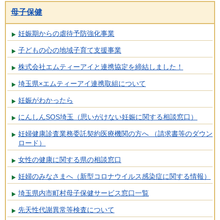
母子保健
妊娠期からの虐待予防強化事業
子どもの心の地域子育て支援事業
株式会社エムティーアイと連携協定を締結しました！
埼玉県×エムティーアイ連携取組について
妊娠がわかったら
にんしんSOS埼玉（思いがけない妊娠に関する相談窓口）
妊婦健康診査業務委託契約医療機関の方へ （請求書等のダウン
ロード）
女性の健康に関する県の相談窓口
妊婦のみなさまへ（新型コロナウイルス感染症に関する情報）
埼玉県内市町村母子保健サービス窓口一覧
先天性代謝異常等検査について