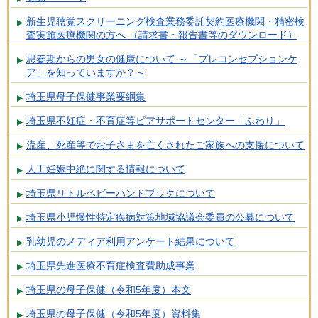
新生児聴覚スクリーニング検査業務委託契約医療機関・精密検
査実施医療機関の方へ （請求書・報告書等のダウンロード）
思春期からの男女の健康について ～「プレコンセプションケ
ア」を知っていますか？～
埼玉県母子保健事業要綱集
埼玉県不妊症・不育症等ピアサポートセンター「ふわり」
流産、死産等でお子さまを亡くされたご家族への支援について
人工妊娠中絶に関する情報について
埼玉県リトルベビーハンドブックについて
埼玉県小児慢性特定疾病対策地域協議会委員の公募について
乳幼児のメディア利用アンケート結果について
埼玉県先進医療不育症検査費助成事業
埼玉県の母子保健（令和5年度）本文
埼玉県の母子保健（令和5年度）資料集