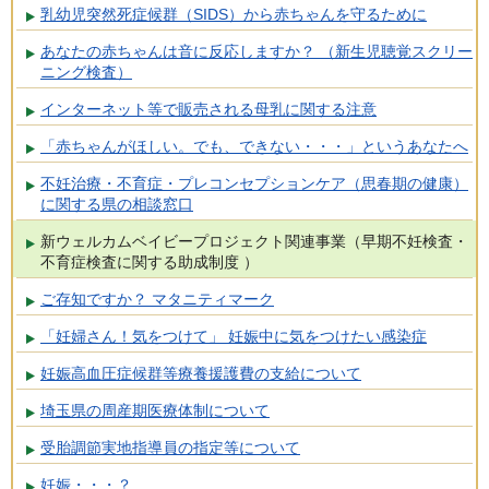
乳幼児突然死症候群（SIDS）から赤ちゃんを守るために
あなたの赤ちゃんは音に反応しますか？ （新生児聴覚スクリー
ニング検査）
インターネット等で販売される母乳に関する注意
「赤ちゃんがほしい。でも、できない・・・」というあなたへ
不妊治療・不育症・プレコンセプションケア（思春期の健康）
に関する県の相談窓口
新ウェルカムベイビープロジェクト関連事業（早期不妊検査・
不育症検査に関する助成制度 ）
ご存知ですか？ マタニティマーク
「妊婦さん！気をつけて」 妊娠中に気をつけたい感染症
妊娠高血圧症候群等療養援護費の支給について
埼玉県の周産期医療体制について
受胎調節実地指導員の指定等について
妊娠・・・？