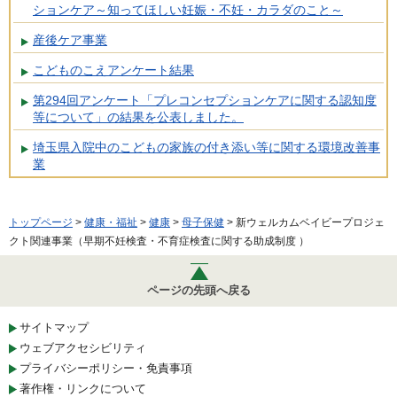
ションケア～知ってほしい妊娠・不妊・カラダのこと～
産後ケア事業
こどものこえアンケート結果
第294回アンケート「プレコンセプションケアに関する認知度
等について」の結果を公表しました。
埼玉県入院中のこどもの家族の付き添い等に関する環境改善事
業
トップページ
>
健康・福祉
>
健康
>
母子保健
> 新ウェルカムベイビープロジェ
クト関連事業（早期不妊検査・不育症検査に関する助成制度 ）
ページの先頭へ戻る
サイトマップ
ウェブアクセシビリティ
プライバシーポリシー・免責事項
著作権・リンクについて