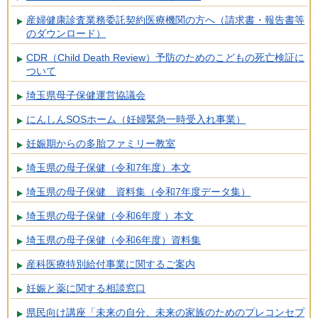
産婦健康診査業務委託契約医療機関の方へ（請求書・報告書等
のダウンロード）
CDR（Child Death Review）予防のためのこどもの死亡検証に
ついて
埼玉県母子保健運営協議会
にんしんSOSホーム（妊婦緊急一時受入れ事業）
妊娠期からの多胎ファミリー教室
埼玉県の母子保健（令和7年度）本文
埼玉県の母子保健 資料集（令和7年度データ集）
埼玉県の母子保健（令和6年度 ）本文
埼玉県の母子保健（令和6年度）資料集
産科医療特別給付事業に関するご案内
妊娠と薬に関する相談窓口
県民向け講座「未来の自分、未来の家族のためのプレコンセプ