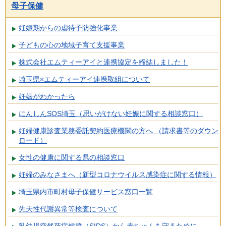
母子保健
妊娠期からの虐待予防強化事業
子どもの心の地域子育て支援事業
株式会社エムティーアイと連携協定を締結しました！
埼玉県×エムティーアイ連携取組について
妊娠がわかったら
にんしんSOS埼玉（思いがけない妊娠に関する相談窓口）
妊婦健康診査業務委託契約医療機関の方へ （請求書等のダウン
ロード）
女性の健康に関する県の相談窓口
妊婦のみなさまへ（新型コロナウイルス感染症に関する情報）
埼玉県内市町村母子保健サービス窓口一覧
先天性代謝異常等検査について
乳幼児突然死症候群（SIDS）から赤ちゃんを守るために