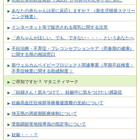
あなたの赤ちゃんは音に反応しますか？ （新生児聴覚スクリー
ニング検査）
インターネット等で販売される母乳に関する注意
「赤ちゃんがほしい。でも、できない・・・」というあなたへ
不妊治療・不育症・プレコンセプションケア（思春期の健康）
に関する県の相談窓口
新ウェルカムベイビープロジェクト関連事業（早期不妊検査・
不育症検査に関する助成制度 ）
ご存知ですか？ マタニティマーク
「妊婦さん！気をつけて」 妊娠中に気をつけたい感染症
妊娠高血圧症候群等療養援護費の支給について
埼玉県の周産期医療体制について
受胎調節実地指導員の指定等について
妊娠・・・？