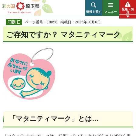
彩の国 埼玉県
緊急・防
情報を探す
メニュー
災
ページ番号：19058
掲載日：2025年10月6日
ご存知ですか？ マタニティマーク
「マタニティマーク」とは…