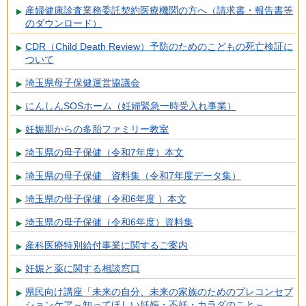
産婦健康診査業務委託契約医療機関の方へ（請求書・報告書等
のダウンロード）
CDR（Child Death Review）予防のためのこどもの死亡検証に
ついて
埼玉県母子保健運営協議会
にんしんSOSホーム（妊婦緊急一時受入れ事業）
妊娠期からの多胎ファミリー教室
埼玉県の母子保健（令和7年度）本文
埼玉県の母子保健 資料集（令和7年度データ集）
埼玉県の母子保健（令和6年度 ）本文
埼玉県の母子保健（令和6年度）資料集
産科医療特別給付事業に関するご案内
妊娠と薬に関する相談窓口
県民向け講座「未来の自分、未来の家族のためのプレコンセプ
ションケア～知ってほしい妊娠・不妊・カラダのこと～