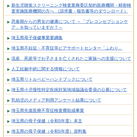
新生児聴覚スクリーニング検査業務委託契約医療機関・精密検
査実施医療機関の方へ （請求書・報告書等のダウンロード）
思春期からの男女の健康について ～「プレコンセプションケ
ア」を知っていますか？～
埼玉県母子保健事業要綱集
埼玉県不妊症・不育症等ピアサポートセンター「ふわり」
流産、死産等でお子さまを亡くされたご家族への支援について
人工妊娠中絶に関する情報について
埼玉県リトルベビーハンドブックについて
埼玉県小児慢性特定疾病対策地域協議会委員の公募について
乳幼児のメディア利用アンケート結果について
埼玉県先進医療不育症検査費助成事業
埼玉県の母子保健（令和5年度）本文
埼玉県の母子保健（令和5年度）資料集