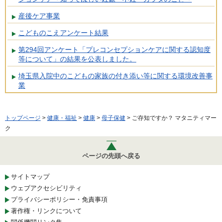
産後ケア事業
こどものこえアンケート結果
第294回アンケート「プレコンセプションケアに関する認知度
等について」の結果を公表しました。
埼玉県入院中のこどもの家族の付き添い等に関する環境改善事
業
トップページ
>
健康・福祉
>
健康
>
母子保健
> ご存知ですか？ マタニティマー
ク
ページの先頭へ戻る
サイトマップ
ウェブアクセシビリティ
プライバシーポリシー・免責事項
著作権・リンクについて