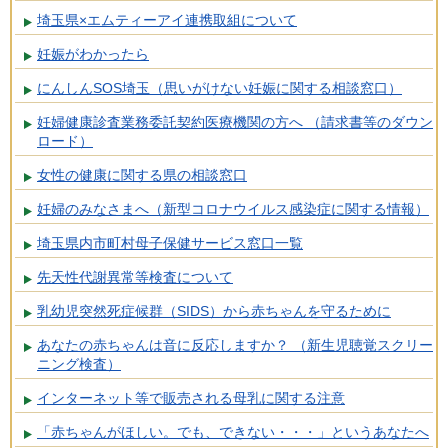
埼玉県×エムティーアイ連携取組について
妊娠がわかったら
にんしんSOS埼玉（思いがけない妊娠に関する相談窓口）
妊婦健康診査業務委託契約医療機関の方へ （請求書等のダウン
ロード）
女性の健康に関する県の相談窓口
妊婦のみなさまへ（新型コロナウイルス感染症に関する情報）
埼玉県内市町村母子保健サービス窓口一覧
先天性代謝異常等検査について
乳幼児突然死症候群（SIDS）から赤ちゃんを守るために
あなたの赤ちゃんは音に反応しますか？ （新生児聴覚スクリー
ニング検査）
インターネット等で販売される母乳に関する注意
「赤ちゃんがほしい。でも、できない・・・」というあなたへ