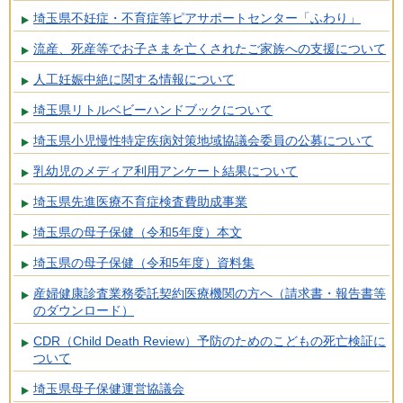
埼玉県不妊症・不育症等ピアサポートセンター「ふわり」
流産、死産等でお子さまを亡くされたご家族への支援について
人工妊娠中絶に関する情報について
埼玉県リトルベビーハンドブックについて
埼玉県小児慢性特定疾病対策地域協議会委員の公募について
乳幼児のメディア利用アンケート結果について
埼玉県先進医療不育症検査費助成事業
埼玉県の母子保健（令和5年度）本文
埼玉県の母子保健（令和5年度）資料集
産婦健康診査業務委託契約医療機関の方へ（請求書・報告書等
のダウンロード）
CDR（Child Death Review）予防のためのこどもの死亡検証に
ついて
埼玉県母子保健運営協議会