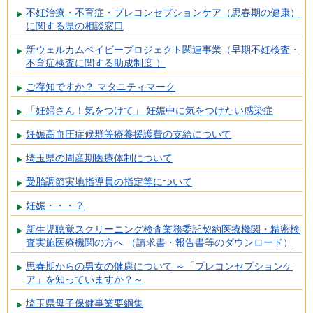
不妊治療・不育症・プレコンセプションケア（思春期の健康）
に関する県の相談窓口
新ウェルカムベイビープロジェクト関連事業（早期不妊検査・
不育症検査に関する助成制度 ）
ご存知ですか？ マタニティマーク
「妊婦さん！気をつけて」 妊娠中に気をつけたい感染症
妊娠高血圧症候群等療養援護費の支給について
埼玉県の周産期医療体制について
受胎調節実地指導員の指定等について
妊娠・・・？
新生児聴覚スクリーニング検査業務委託契約医療機関・精密検
査実施医療機関の方へ （請求書・報告書等のダウンロード）
思春期からの男女の健康について ～「プレコンセプションケ
ア」を知っていますか？～
埼玉県母子保健事業要綱集