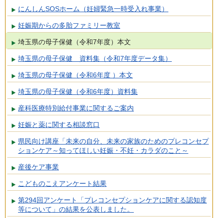
にんしんSOSホーム（妊婦緊急一時受入れ事業）
妊娠期からの多胎ファミリー教室
埼玉県の母子保健（令和7年度）本文
埼玉県の母子保健 資料集（令和7年度データ集）
埼玉県の母子保健（令和6年度 ）本文
埼玉県の母子保健（令和6年度）資料集
産科医療特別給付事業に関するご案内
妊娠と薬に関する相談窓口
県民向け講座「未来の自分、未来の家族のためのプレコンセプ
ションケア～知ってほしい妊娠・不妊・カラダのこと～
産後ケア事業
こどものこえアンケート結果
第294回アンケート「プレコンセプションケアに関する認知度
等について」の結果を公表しました。