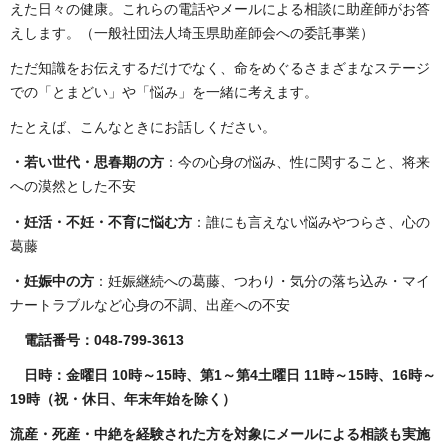
えた日々の健康。これらの電話やメールによる相談に助産師がお答
えします。（一般社団法人埼玉県助産師会への委託事業）
ただ知識をお伝えするだけでなく、命をめぐるさまざまなステージ
での「とまどい」や「悩み」を一緒に考えます。
たとえば、こんなときにお話しください。
・若い世代・思春期の方
：今の心身の悩み、性に関すること、将来
への漠然とした不安
・妊活・不妊・不育に悩む方
：誰にも言えない悩みやつらさ、心の
葛藤
・妊娠中の方
：妊娠継続への葛藤、つわり・気分の落ち込み・マイ
ナートラブルなど心身の不調、出産への不安
電話番号：048-799-3613
日時：金曜日 10時～15時、第1～第4土曜日 11時～15時、16時～
19時（祝・休日、年末年始を除く）
流産・死産・中絶を経験された方を対象にメールによる相談も実施