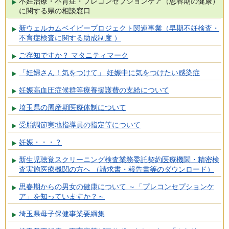
不妊治療・不育症・プレコンセプションケア（思春期の健康）
に関する県の相談窓口
新ウェルカムベイビープロジェクト関連事業（早期不妊検査・
不育症検査に関する助成制度 ）
ご存知ですか？ マタニティマーク
「妊婦さん！気をつけて」 妊娠中に気をつけたい感染症
妊娠高血圧症候群等療養援護費の支給について
埼玉県の周産期医療体制について
受胎調節実地指導員の指定等について
妊娠・・・？
新生児聴覚スクリーニング検査業務委託契約医療機関・精密検
査実施医療機関の方へ （請求書・報告書等のダウンロード）
思春期からの男女の健康について ～「プレコンセプションケ
ア」を知っていますか？～
埼玉県母子保健事業要綱集