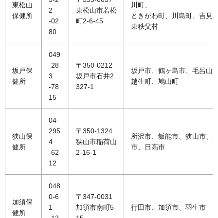
東松山
川町、
2
東松山市若松
保健所
ときがわ町、川島町、吉見
-02
町2-6-45
東秩父村
80
049
-28
〒350-0212
坂戸保
坂戸市、鶴ヶ島市、毛呂山
3
坂戸市石井2
健所
越生町、鳩山町
-78
327-1
15
04-
295
〒350-1324
狭山保
所沢市、飯能市、狭山市、
4
狭山市稲荷山
健所
市、日高市
-62
2-16-1
12
048
0-6
〒347-0031
加須保
1
加須市南町5-
行田市、加須市、羽生市
健所