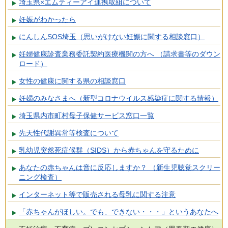
埼玉県×エムティーアイ連携取組について
妊娠がわかったら
にんしんSOS埼玉（思いがけない妊娠に関する相談窓口）
妊婦健康診査業務委託契約医療機関の方へ （請求書等のダウン
ロード）
女性の健康に関する県の相談窓口
妊婦のみなさまへ（新型コロナウイルス感染症に関する情報）
埼玉県内市町村母子保健サービス窓口一覧
先天性代謝異常等検査について
乳幼児突然死症候群（SIDS）から赤ちゃんを守るために
あなたの赤ちゃんは音に反応しますか？ （新生児聴覚スクリー
ニング検査）
インターネット等で販売される母乳に関する注意
「赤ちゃんがほしい。でも、できない・・・」というあなたへ