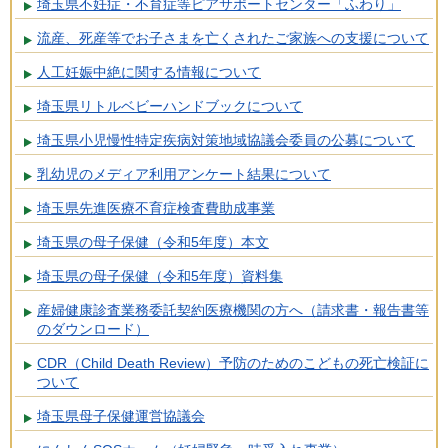
埼玉県不妊症・不育症等ピアサポートセンター「ふわり」
流産、死産等でお子さまを亡くされたご家族への支援について
人工妊娠中絶に関する情報について
埼玉県リトルベビーハンドブックについて
埼玉県小児慢性特定疾病対策地域協議会委員の公募について
乳幼児のメディア利用アンケート結果について
埼玉県先進医療不育症検査費助成事業
埼玉県の母子保健（令和5年度）本文
埼玉県の母子保健（令和5年度）資料集
産婦健康診査業務委託契約医療機関の方へ（請求書・報告書等
のダウンロード）
CDR（Child Death Review）予防のためのこどもの死亡検証に
ついて
埼玉県母子保健運営協議会