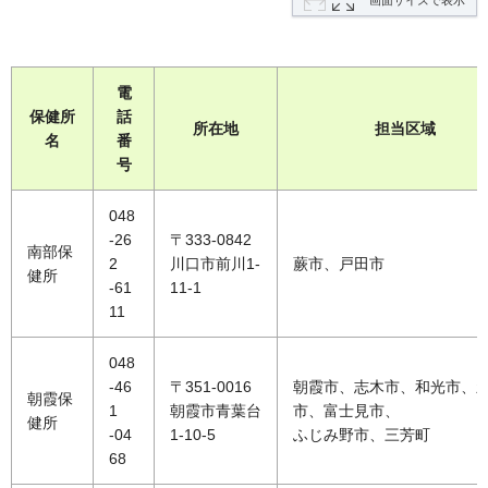
画面サイズで表示
電
保健所
話
所在地
担当区域
名
番
号
048
-26
〒333-0842
南部保
2
川口市前川1-
蕨市、戸田市
健所
-61
11-1
11
048
-46
〒351-0016
朝霞市、志木市、和光市、
朝霞保
1
朝霞市青葉台
市、富士見市、
健所
-04
1-10-5
ふじみ野市、三芳町
68