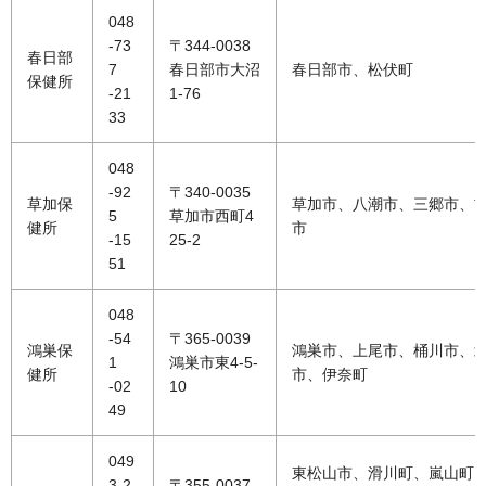
048
-73
〒344-0038
春日部
7
春日部市大沼
春日部市、松伏町
保健所
-21
1-76
33
048
-92
〒340-0035
草加保
草加市、八潮市、三郷市、
5
草加市西町4
健所
市
-15
25-2
51
048
-54
〒365-0039
鴻巣保
鴻巣市、上尾市、桶川市、
1
鴻巣市東4-5-
健所
市、伊奈町
-02
10
49
049
東松山市、滑川町、嵐山町
3-2
〒355-0037