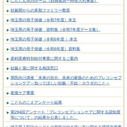
にんしんSOSホーム（妊婦緊急一時受入れ事業）
妊娠期からの多胎ファミリー教室
埼玉県の母子保健（令和7年度）本文
埼玉県の母子保健 資料集（令和7年度データ集）
埼玉県の母子保健（令和6年度 ）本文
埼玉県の母子保健（令和6年度）資料集
産科医療特別給付事業に関するご案内
妊娠と薬に関する相談窓口
県民向け講座「未来の自分、未来の家族のためのプレコンセプ
ションケア～知ってほしい妊娠・不妊・カラダのこと～
産後ケア事業
こどものこえアンケート結果
第294回アンケート「プレコンセプションケアに関する認知度
等について」の結果を公表しました。
埼玉県入院中のこどもの家族の付き添い等に関する環境改善事