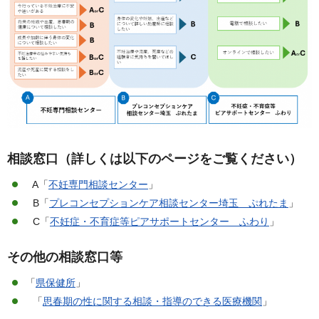
相談窓口（詳しくは以下のページをご覧ください）
A「
不妊専門相談センター
」
B「
プレコンセプションケア相談センター埼玉 ぷれたま
」
C「
不妊症・不育症等ピアサポートセンター ふわり
」
その他の相談窓口等
「
県保健所
」
「
思春期の性に関する相談・指導のできる医療機関
」