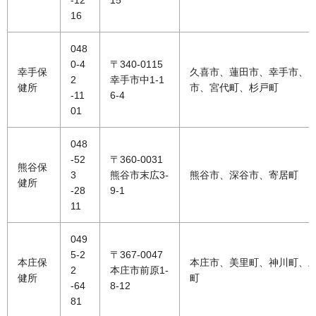
-12
15
16
048
0-4
〒340-0115
幸手保
久喜市、蓮田市、幸手市、
2
幸手市中1-1
健所
市、宮代町、杉戸町
-11
6-4
01
048
-52
〒360-0031
熊谷保
3
熊谷市末広3-
熊谷市、深谷市、寄居町
健所
-28
9-1
11
049
5-2
〒367-0047
本庄保
本庄市、美里町、神川町、
2
本庄市前原1-
健所
町
-64
8-12
81