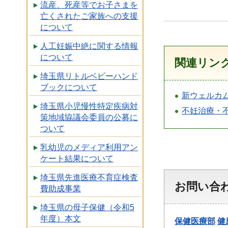
流産、死産等でお子さまを
亡くされたご家族への支援
について
人工妊娠中絶に関する情報
について
関連リン
埼玉県リトルベビーハンド
ブックについて
新ウェルカ
埼玉県小児慢性特定疾病対
不妊治療・
策地域協議会委員の公募に
ついて
乳幼児のメディア利用アン
ケート結果について
埼玉県先進医療不育症検査
お問い合
費助成事業
埼玉県の母子保健（令和5
年度）本文
保健医療部
健