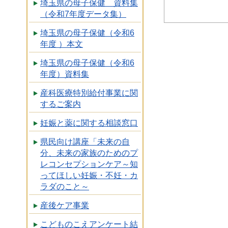
埼玉県の母子保健 資料集
（令和7年度データ集）
埼玉県の母子保健（令和6
年度 ）本文
埼玉県の母子保健（令和6
年度）資料集
産科医療特別給付事業に関
するご案内
妊娠と薬に関する相談窓口
県民向け講座「未来の自
分、未来の家族のためのプ
レコンセプションケア～知
ってほしい妊娠・不妊・カ
ラダのこと～
産後ケア事業
こどものこえアンケート結