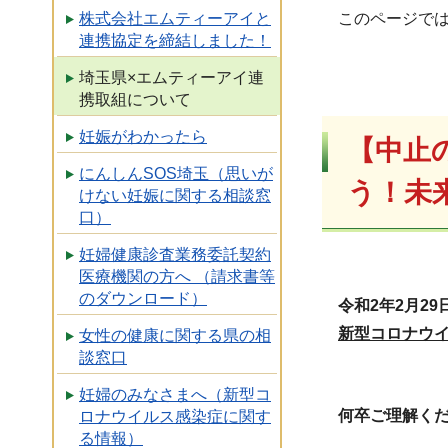
このページで
株式会社エムティーアイと
連携協定を締結しました！
埼玉県×エムティーアイ連
携取組について
妊娠がわかったら
【中止
にんしんSOS埼玉（思いが
う！未
けない妊娠に関する相談窓
口）
妊婦健康診査業務委託契約
医療機関の方へ （請求書等
のダウンロード）
令和2年2月2
新型コロナウ
女性の健康に関する県の相
談窓口
妊婦のみなさまへ（新型コ
何卒ご理解く
ロナウイルス感染症に関す
る情報）