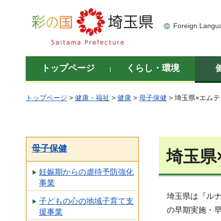
彩の国 埼玉県
Foreign Langu
トップページ
くらし・環境
トップページ
>
健康・福祉
>
健康
>
母子保健
> 埼玉県×エム
母子保健
埼玉県
妊娠期からの虐待予防強化
事業
埼玉県は『ル
子どもの心の地域子育て支
の早期実施・
援事業