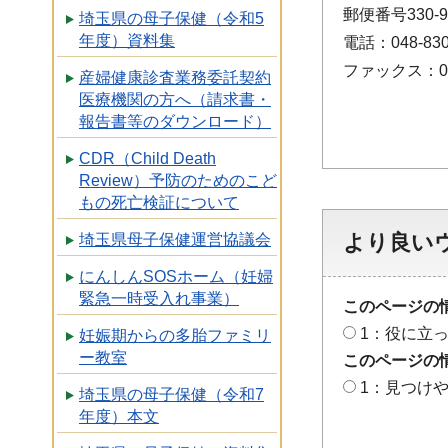
郵便番号330
埼玉県の母子保健（令和5
年度）資料集
電話：048-830
ファックス：048
産婦健康診査業務委託契約
医療機関の方へ（請求書・
報告書等のダウンロード）
CDR（Child Death
Review）予防のためのこど
もの死亡検証について
より良い
埼玉県母子保健運営協議会
にんしんSOSホーム（妊婦
緊急一時受入れ事業）
このページの
1：役に立
妊娠期からの多胎ファミリ
ー教室
このページの
1：見つけ
埼玉県の母子保健（令和7
年度）本文