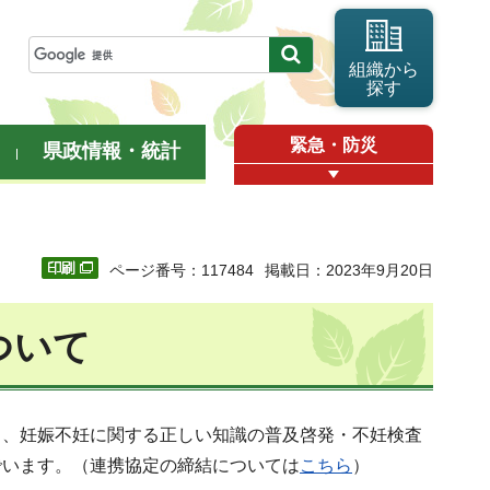
組織から
探す
緊急・防災
県政情報・統計
ページ番号：117484
掲載日：2023年9月20日
ついて
し、妊娠不妊に関する正しい知識の普及啓発・不妊検査
でいます。（連携協定の締結については
こちら
）