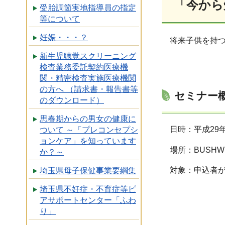
「今から
受胎調節実地指導員の指定
等について
妊娠・・・？
将来子供を持
新生児聴覚スクリーニング
検査業務委託契約医療機
関・精密検査実施医療機関
の方へ （請求書・報告書等
セミナー
のダウンロード）
思春期からの男女の健康に
日時：平成29年
ついて ～「プレコンセプシ
ョンケア」を知っています
場所：BUSHW
か？～
対象：申込者
埼玉県母子保健事業要綱集
埼玉県不妊症・不育症等ピ
アサポートセンター「ふわ
り」