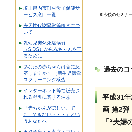
埼玉県内市町村母子保健サ
ービス窓口一覧
※今後のセミナ
先天性代謝異常等検査につ
いて
乳幼児突然死症候群
（SIDS）から赤ちゃんを守
るために
あなたの赤ちゃんは音に反
過去のコ
応しますか？ （新生児聴覚
スクリーニング検査）
インターネット等で販売さ
平成31
れる母乳に関する注意
画 第2弾
「赤ちゃんがほしい。で
も、できない・・・」とい
「“夫婦
うあなたへ
不妊治療・不育症・プレコ