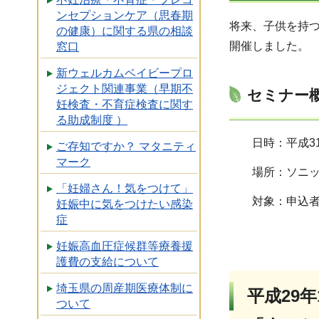
ンセプションケア（思春期
将来、子供を持つ
の健康）に関する県の相談
開催しました。
窓口
新ウェルカムベイビープロ
ジェクト関連事業（早期不
セミナー
妊検査・不育症検査に関す
る助成制度 ）
日時：平成31
ご存知ですか？ マタニティ
マーク
場所：ソニッ
「妊婦さん！気をつけて」
対象：申込
妊娠中に気をつけたい感染
症
妊娠高血圧症候群等療養援
護費の支給について
埼玉県の周産期医療体制に
平成29年
ついて