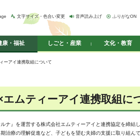
age
文字サイズ・色合い変更
音声読み上げ
ふりがなON
健康・福祉
しごと・産業
文化・教育
ティーアイ連携取組について
×エムティーアイ連携取組に
ナルナ』を運営する株式会社エムティーアイと連携協定を締結
早期治療の理解促進など、子どもを望む夫婦の支援に取り組ん