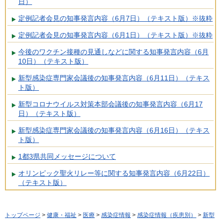
日）
定例記者会見の知事発言内容（6月7日）（テキスト版）※抜粋
定例記者会見の知事発言内容（6月1日）（テキスト版）※抜粋
今後のワクチン接種の見通しなどに関する知事発言内容（6月
10日）（テキスト版）
新型感染症専門家会議後の知事発言内容（6月11日）（テキス
ト版）
新型コロナウイルス対策本部会議後の知事発言内容（6月17
日）（テキスト版）
新型感染症専門家会議後の知事発言内容（6月16日）（テキス
ト版）
1都3県共同メッセージについて
オリンピック聖火リレー等に関する知事発言内容（6月22日）
（テキスト版）
トップページ
>
健康・福祉
>
医療
>
感染症情報
>
感染症情報（疾患別）
>
新型