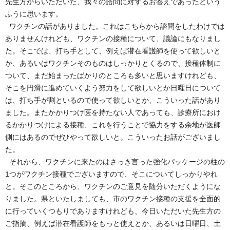
先生方からいただいた、我々の諮問に対するお答えであったという
ふうに思います。
ワクチンの話がありました。これはこちらから諮問をしたわけでは
ありませんけれども、ワクチンの接種について、議論にもなりまし
た。そこでは、打ち手として、例えば潜在看護師を使って欲しいと
か、あるいはワクチンそのものはしっかりとくるので、接種体制に
ついて、まだ始まったばかりのところも多いと思いますけれども、
そこを円滑に進めていくよう努力をして欲しいとか日曜日について
は、打ち手が割といるので使って欲しいとか、こういった話があり
ました。またかかりつけ医を持たない人であっても、診療所におけ
るかかりつけによる接種、これを行うことで協力をする余地が医師
側にはあるのでぜひやって欲しいと。こういったお話がございまし
た。
それから、ワクチンに来たのはさっき言った強化パッケージの柱の
1つがワクチン接種でございますので、そこについてしっかりやれ
と。そこのところから、ワクチンのご意見を随分いただくようにな
りました。県といたしましても、市のワクチン接種の支援を全面的
に行っていくつもりでありますけれども、今日いただいた先生方の
ご指摘、例えば潜在看護師をもっと使えとか、あるいは日曜日、土