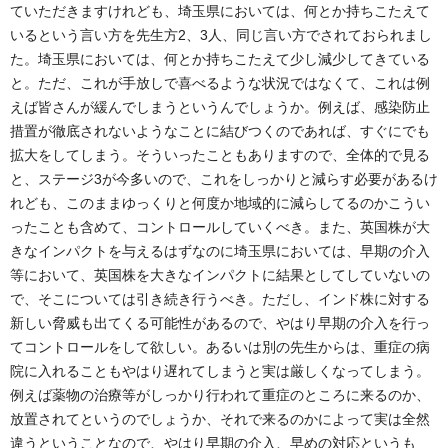
ていただきますけれども、埼玉県においては、何とか持ちこたえて
いるという言い方を先生方2、3人、同じ言い方でされておられまし
た。埼玉県においては、何とか持ちこたえて少し減少してきている
と。ただ、これが手放しで喜べるような状況ではなくて、これは例
えば皆さんが緩んでしまうというんでしょうか。例えば、感染防止
措置が徹底されないようなことに結びつくのであれば、すぐにでも
拡大をしてしまう。そういったこともありますので、全体的で見る
と、ステージ3が今多いので、これをしっかりと減らす必要があるけ
れども、このままゆっくりと何度か地域的に減らしてるのかこうい
ったことも含めて、コントロールしていくべき。また、英国株が大
きなインパクトを与えるはずなのに埼玉県においては、早期の介入
等において、英国株を大きなインパクトに結果としてしていないの
で、そこについては引き続き行うべき。ただし、インド株に対する
新しい脅威も出てくる可能性があるので、やはり早期の介入を行っ
てコントロールをして欲しい。あるいは別の先生からは、重症の病
院に入れることもやはり遅れてしまうと実は厳しくなってしまう。
例えば薬物の治療等がしっかり行われて重症のところに来るのか、
放置されてというのでしょうか、それで来るのかによって実は全然
違うということなので、やはり早期の介入、早めの対応というも