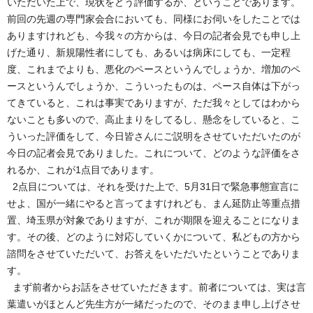
いただいた上で、現状をどう評価するか、ということであります。
前回の先週の専門家会合においても、同様にお伺いをしたことでは
ありますけれども、今我々の方からは、今日の記者会見でも申し上
げた通り、新規陽性者にしても、あるいは病床にしても、一定程
度、これまでよりも、悪化のペースというんでしょうか、増加のペ
ースというんでしょうか、こういったものは、ペース自体は下がっ
てきていると、これは事実でありますが、ただ我々としてはわから
ないことも多いので、高止まりをしてるし、懸念をしていると、こ
ういった評価をして、今日皆さんにご説明をさせていただいたのが
今日の記者会見でありました。これについて、どのような評価をさ
れるか、これが1点目であります。
2点目については、それを受けた上で、5月31日で緊急事態宣言に
せよ、国が一緒にやると言ってますけれども、まん延防止等重点措
置、埼玉県が対象でありますが、これが期限を迎えることになりま
す。その後、どのように対応していくかについて、私どもの方から
諮問をさせていただいて、お答えをいただいたということでありま
す。
まず前者からお話をさせていただきます。前者については、実は言
葉遣いがほとんど先生方が一緒だったので、そのまま申し上げさせ