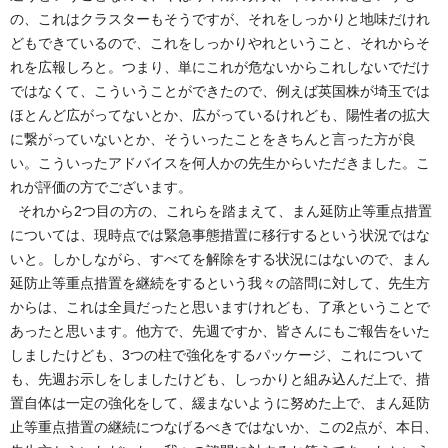
の、これはクラスターもそうですが、それをしっかりと地味だけれ
どもできているので、これをしっかりやれということ、それからそ
れを広報しろと。つまり、単にこれが危ないからこれしないでだけ
ではなくて、こういうことができたので、例えば英国株が埼玉では
ほとんど広がってないとか、広がっているけれども、陽性者の拡大
に繋がっていないとか、そういったことをきちんと言った方が良
い。こういったアドバイスを何人かの先生からいただきました。こ
れが評価の方でございます。
それから2つ目の方の、これらを踏まえて、まん延防止等重点措置
については、現時点では緊急事態措置に移行するという状況ではな
いと。しかしながら、すべてを解除をする状況にはないので、まん
延防止等重点措置を継続をするという我々の諮問に対して、先生方
からは、これは全員だったと思いますけれども、了承ということで
あったと思います。他方で、先週ですか、皆さんにもご報告をいた
しましたけども、3つの柱で強化をするパッケージ、これについて
も、先週お示しをしましたけども、しっかりと組み込んだ上で、措
置自体は一定の強化をして、緩まないように努めた上で、まん延防
止等重点措置の継続につなげるべきではないか、この2点が、本日、