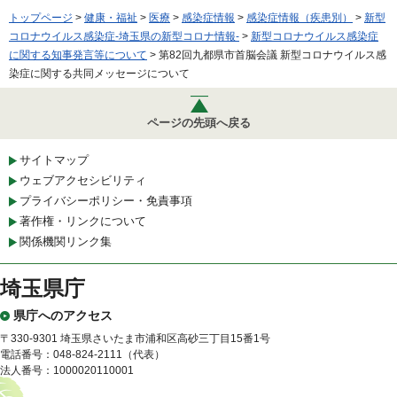
トップページ
>
健康・福祉
>
医療
>
感染症情報
>
感染症情報（疾患別）
>
新型
コロナウイルス感染症-埼玉県の新型コロナ情報-
>
新型コロナウイルス感染症
に関する知事発言等について
> 第82回九都県市首脳会議 新型コロナウイルス感
染症に関する共同メッセージについて
ページの先頭へ戻る
サイトマップ
ウェブアクセシビリティ
プライバシーポリシー・免責事項
著作権・リンクについて
関係機関リンク集
埼玉県庁
県庁へのアクセス
〒330-9301 埼玉県さいたま市浦和区高砂三丁目15番1号
電話番号：048-824-2111（代表）
法人番号：1000020110001