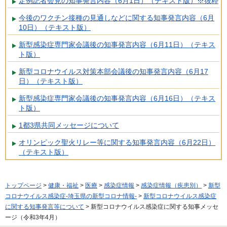
定例記者会見の知事発言内容（6月1日）（テキスト版）※抜粋
今後のワクチン接種の見通しなどに関する知事発言内容（6月
10日）（テキスト版）
新型感染症専門家会議後の知事発言内容（6月11日）（テキス
ト版）
新型コロナウイルス対策本部会議後の知事発言内容（6月17
日）（テキスト版）
新型感染症専門家会議後の知事発言内容（6月16日）（テキス
ト版）
1都3県共同メッセージについて
オリンピック聖火リレー等に関する知事発言内容（6月22日）
（テキスト版）
トップページ
>
健康・福祉
>
医療
>
感染症情報
>
感染症情報（疾患別）
>
新型
コロナウイルス感染症-埼玉県の新型コロナ情報-
>
新型コロナウイルス感染症
に関する知事発言等について
> 新型コロナウイルス感染症に関する知事メッセ
ージ（令和3年4月）