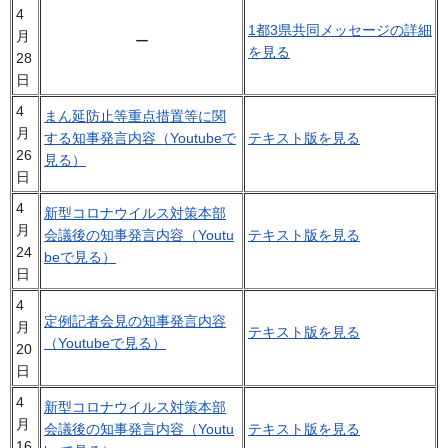
4
1都3県共同メッセージの詳細
月
ー
を見る
28
日
4
まん延防止等重点措置等に関
月
する知事発言内容（Youtubeで
テキスト版を見る
26
見る）
日
4
新型コロナウイルス対策本部
月
会議後の知事発言内容（Youtu
テキスト版を見る
24
beで見る）
日
4
定例記者会見の知事発言内容
月
テキスト版を見る
（Youtubeで見る）
20
日
4
新型コロナウイルス対策本部
月
会議後の知事発言内容（Youtu
テキスト版を見る
16