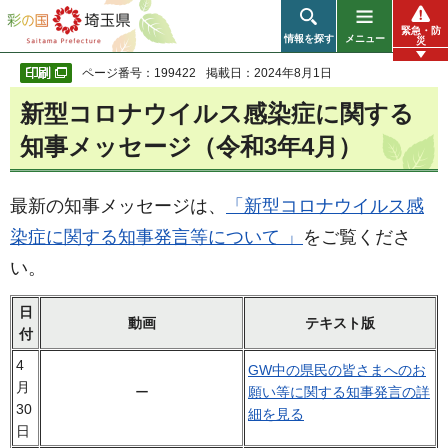
彩の国 埼玉県
緊急・防
情報を探す
メニュー
災
ページ番号：199422
掲載日：2024年8月1日
新型コロナウイルス感染症に関する
知事メッセージ（令和3年4月）
最新の知事メッセージは、
「新型コロナウイルス感
染症に関する知事発言等について 」
をご覧くださ
い。
日
動画
テキスト版
付
4
GW中の県民の皆さまへのお
月
ー
願い等に関する知事発言の詳
30
細を見る
日