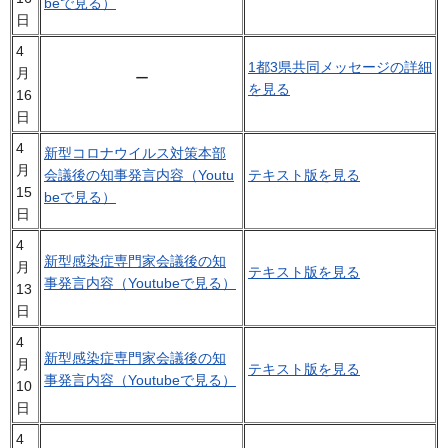
beで見る）
日
4
1都3県共同メッセージの詳細
月
ー
を見る
16
日
4
新型コロナウイルス対策本部
月
会議後の知事発言内容（Youtu
テキスト版を見る
15
beで見る）
日
4
新型感染症専門家会議後の知
月
テキスト版を見る
事発言内容（Youtubeで見る）
13
日
4
新型感染症専門家会議後の知
月
テキスト版を見る
事発言内容（Youtubeで見る）
10
日
4