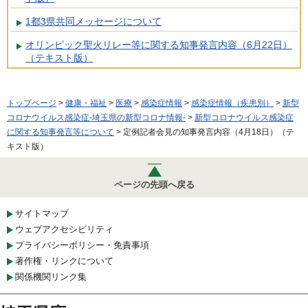
1都3県共同メッセージについて
オリンピック聖火リレー等に関する知事発言内容（6月22日）
（テキスト版）
トップページ
>
健康・福祉
>
医療
>
感染症情報
>
感染症情報（疾患別）
>
新型
コロナウイルス感染症-埼玉県の新型コロナ情報-
>
新型コロナウイルス感染症
に関する知事発言等について
> 定例記者会見の知事発言内容（4月18日）（テ
キスト版）
ページの先頭へ戻る
サイトマップ
ウェブアクセシビリティ
プライバシーポリシー・免責事項
著作権・リンクについて
関係機関リンク集