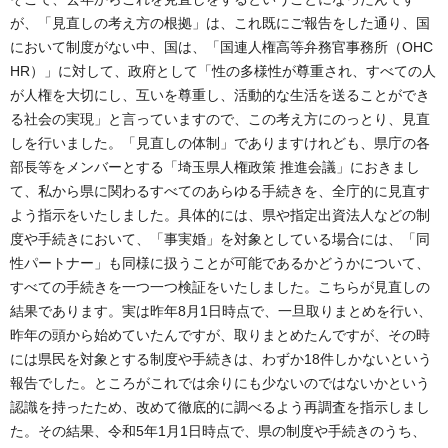
が、「見直しの考え方の根拠」は、これ既にご報告をした通り、国
において制度がない中、国は、「国連人権高等弁務官事務所（OHC
HR）」に対して、政府として「性の多様性が尊重され、すべての人
が人権を大切にし、互いを尊重し、活動的な生活を送ることができ
る社会の実現」と言っていますので、この考え方にのっとり、見直
しを行いました。「見直しの体制」でありますけれども、県庁の各
部長等をメンバーとする「埼玉県人権政策 推進会議」におきまし
て、私から県に関わるすべてのあらゆる手続きを、全庁的に見直す
よう指示をいたしました。具体的には、県や指定出資法人などの制
度や手続きにおいて、「事実婚」を対象としている場合には、「同
性パートナー」も同様に扱うことが可能であるかどうかについて、
すべての手続きを一つ一つ検証をいたしました。こちらが見直しの
結果であります。実は昨年8月1日時点で、一旦取りまとめを行い、
昨年の頭から始めていたんですが、取りまとめたんですが、その時
には県民を対象とする制度や手続きは、わずか18件しかないという
報告でした。ところがこれでは余りにも少ないのではないかという
認識を持ったため、改めて徹底的に調べるよう再調査を指示しまし
た。その結果、令和5年1月1日時点で、県の制度や手続きのうち、