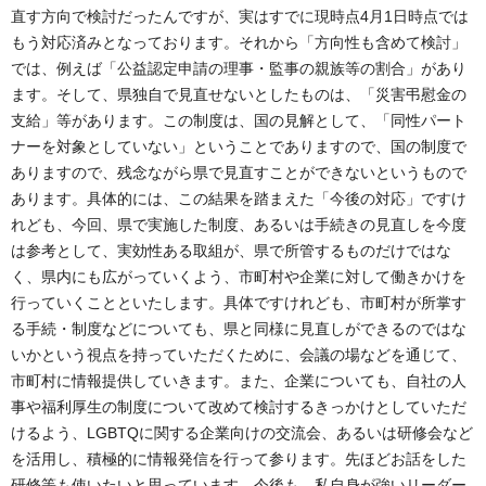
直す方向で検討だったんですが、実はすでに現時点4月1日時点では
もう対応済みとなっております。それから「方向性も含めて検討」
では、例えば「公益認定申請の理事・監事の親族等の割合」があり
ます。そして、県独自で見直せないとしたものは、「災害弔慰金の
支給」等があります。この制度は、国の見解として、「同性パート
ナーを対象としていない」ということでありますので、国の制度で
ありますので、残念ながら県で見直すことができないというもので
あります。具体的には、この結果を踏まえた「今後の対応」ですけ
れども、今回、県で実施した制度、あるいは手続きの見直しを今度
は参考として、実効性ある取組が、県で所管するものだけではな
く、県内にも広がっていくよう、市町村や企業に対して働きかけを
行っていくことといたします。具体ですけれども、市町村が所掌す
る手続・制度などについても、県と同様に見直しができるのではな
いかという視点を持っていただくために、会議の場などを通じて、
市町村に情報提供していきます。また、企業についても、自社の人
事や福利厚生の制度について改めて検討するきっかけとしていただ
けるよう、LGBTQに関する企業向けの交流会、あるいは研修会など
を活用し、積極的に情報発信を行って参ります。先ほどお話をした
研修等も使いたいと思っています。今後も、私自身が強いリーダー