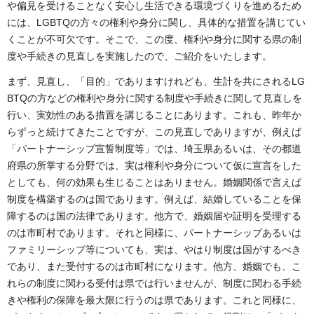
や偏見を受けることなく安心し生活できる環境づくりを進めるため
には、LGBTQの方々の権利や身分に関し、具体的な措置を講じてい
くことが不可欠です。そこで、この度、権利や身分に関する県の制
度や手続きの見直しを実施したので、ご紹介をいたします。
まず、見直し、「目的」でありますけれども、生計を共にされるLG
BTQの方などの権利や身分に関する制度や手続きに関して見直しを
行い、実効性のある措置を講じることにあります。これも、昨年か
らずっと続けてきたことですが、この見直しでありますが、例えば
「パートナーシップ宣誓制度等」では、埼玉県あるいは、その都道
府県の所掌する分野では、実は権利や身分について仮に宣言をした
としても、何の効果も生じることはありません。婚姻関係で言えば
制度を構築するのは国であります。例えば、結婚していることを保
障するのは国の法律であります。他方で、婚姻届や証明を受理する
のは市町村であります。それと同様に、パートナーシップあるいは
ファミリーシップ等についても、実は、やはり制度は国がするべき
であり、また受付するのは市町村になります。他方、婚姻でも、こ
れらの制度に関わる受付は県では行いませんが、制度に関わる手続
きや権利の保障を最大限に行うのは県であります。これと同様に、