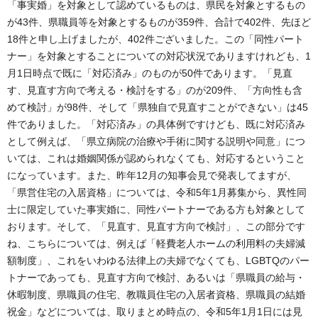
「事実婚」を対象として認めているものは、県民を対象とするもの
が43件、県職員等を対象とするものが359件、合計で402件、先ほど
18件と申し上げましたが、402件ございました。この「同性パート
ナー」を対象とすることについての対応状況でありますけれども、1
月1日時点で既に「対応済み」のものが50件であります。「見直
す、見直す方向で考える・検討をする」のが209件、「方向性も含
めて検討」が98件、そして「県独自で見直すことができない」は45
件でありました。「対応済み」の具体例ですけども、既に対応済み
として例えば、「県立病院の治療や手術に関する説明や同意」につ
いては、これは婚姻関係が認められなくても、対応するということ
になっています。また、昨年12月の知事会見で発表してますが、
「県営住宅の入居資格」については、令和5年1月募集から、異性同
士に限定していた事実婚に、同性パートナーである方も対象として
おります。そして、「見直す、見直す方向で検討」、この部分です
ね、こちらについては、例えば「軽費老人ホームの利用料の夫婦減
額制度」、これをいわゆる法律上の夫婦でなくても、LGBTQのパー
トナーであっても、見直す方向で検討、あるいは「県職員の給与・
休暇制度、県職員の住宅、教職員住宅の入居者資格、県職員の結婚
祝金」などについては、取りまとめ時点の、令和5年1月1日には見