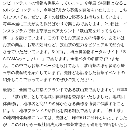
シピコンテストの情報も掲載をしています。今年度で4回目となるこ
のレシピコンテスト、今年は7月から募集を開始をいたします。こち
らについても、ぜひ、多くの皆様のご応募をお待ちをしています。
毎年本当に工夫がある作品ばかりで楽しみであります。2つ目は、イ
ンスタグラムで狭山茶県公式アカウント「狭山茶を知ってもらい
隊！」を設けています。この中でもお茶屋さんの情報や、あるいは
お茶の商品、お茶の効能など、狭山茶の魅力をビジュアルで紹介を
させていただいています。3つ目は、埼玉農産物ポータルサイト「S
AITAMAわっしょい！」であります。全部ベタの名前ですいませ
ん。この中でもお茶のページを設けており、狭山茶のほか多彩な埼
玉県の農産物を紹介しています。先ほどお話をした新茶イベントの
紹介もここで行っていますのでぜひご覧ください。
最後に、全国でも屈指のブランドである狭山茶でありますが、昨年6
月、「狭山茶」として地域団体商標を登録をいたしました。地域団
体商標は、地域名と商品の名称からなる商標を適切に保護すること
により、地域ブランドの活性化を図る制度であります。「狭山茶」
の地域団体商標については、先ほど、昨年6月に登録といたしました
が、この4月から一般社団法人埼玉県茶業協会が運用を開始をいたし