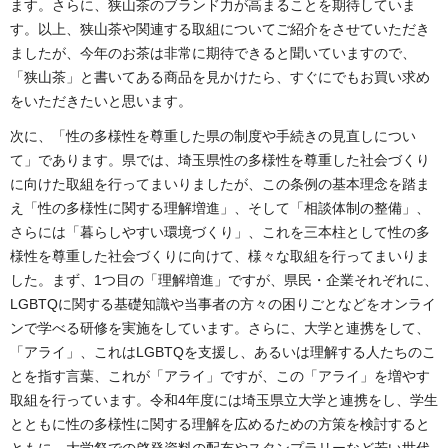
ます。さらに、狭山茶のブランド力が高まることを期待していま
す。以上、狭山茶や関連する取組についてご紹介をさせていただき
ましたが、今年のお茶は非常に期待できると聞いていますので、
「狭山茶」と書いてある商品を見かけたら、すぐにでもお買い求め
をいただきたいと思います。
次に、「性の多様性を尊重した県の制度や手続きの見直しについ
て」であります。県では、埼玉県性の多様性を尊重した社会づくり
に向けた取組を行ってまいりましたが、この条例の基本理念を踏ま
え「性の多様性に関する理解増進」、そして「相談体制の整備」、
さらには「暮らしやすい環境づくり」、これを三本柱として性の多
様性を尊重した社会づくりに向けて、様々な取組を行ってまいりま
した。まず、1つ目の「理解増進」ですが、県民・企業それぞれに、
LGBTQに関する基礎知識や当事者の方々の困りごとなどをオンライ
ンで学べる研修を実施をしています。さらに、大学と連携をして、
「アライ」、これはLGBTQを支援し、あるいは理解する人たちのこ
とを指す言葉、これが「アライ」ですが、この「アライ」を増やす
取組を行っています。令和4年度には埼玉県立大学と連携をし、学生
とともに性の多様性に関する理解を広めるための方策を検討すると