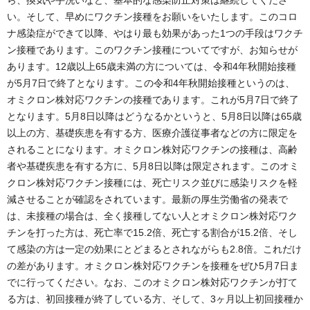
ら、換気や手洗いなど、基本的な感染防止対策は継続してくださ
い。そして、早めにワクチン接種をお願いをいたします。このコロ
ナ感染症ができて以降、やはり最も効果があった1つの手段はワクチ
ン接種であります。このワクチン接種についてですが、お知らせが
あります。12歳以上65歳未満の方については、令和4年秋開始接種
が5月7日で終了となります。この令和4年秋開始接種というのは、
オミクロン株対応ワクチンの接種であります。これが5月7日で終了
となります。5月8日以降はどうなるかというと、5月8日以降は65歳
以上の方、基礎疾患を有する方、医療介護従事者などの方に限定を
されることになります。オミクロン株対応ワクチンの接種は、高齢
者や基礎疾患を有する方に、5月8日以降は限定されます。このオミ
クロン株対応ワクチン接種には、死亡リスク並びに感染リスクを軽
減させることが確認をされています。最新の厚生労働省の発表で
は、未接種の場合は、全く接種してない人とオミクロン株対応ワク
チンを打った方は、死亡率で15.2倍、死亡する割合が15.2倍、そし
て感染の方は一定の効果にとどまるとされながらも2.8倍。これだけ
の差があります。オミクロン株対応ワクチンを接種をぜひ5月7日ま
でに行ってください。なお、このオミクロン株対応ワクチンが打て
る方は、初回接種が終了している方、そして、3ヶ月以上初回接種か