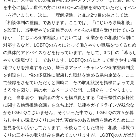
ともに、大学祭での啓発資料の配布やスタンプラリーなど若い世代
を中心に幅広い世代の方にLGBTQへの理解を深めていただくイベン
トを行いました。次に、「理解増進」と並ぶ2つ目の柱としては、
「相談体制の整備」であります。ここでは、「にじいろ県民相談」
を設置し、当事者やその家族等の方々からの相談を受け付けている
ほか、「にじいろ企業相談」においては、企業からの相談に個別に
対応するなど、LGBTQの方々にとって働きやすい職場をつくるため
の具体的アドバイスなどを行っています。そして、3つ目の「暮らし
やすい環境づくり」であります。LGBTQの方にとって働きやすい職
場づくりを推進するため、埼玉県アライ・チャレンジ企業登録制度
を創設をし、性の多様性に配慮した取組を進める県内企業を、ここ
で登録をさせていただくと同時に、その取組状況を指標によって見
える化を図り、県のホームページで公開、ご紹介をしております。
また、当事者や、有識者の方々を構成員とする「埼玉県性の多様性
に関する施策推進会議」を立ち上げ、法律やガイドラインが残念な
がらLGBTQございません。そういった中でも、LGBTQの方々が暮
らしやすい環境づくりに向けた実効性のある施策を進めるためにご
意見を伺い活かしております。今後もこうした啓発、相談、環境づ
くりの三本柱の取り組みを進めてまいりますが、LGBTQの方が差別