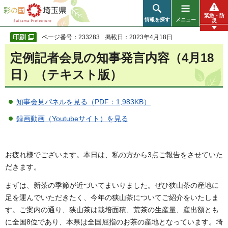
彩の国 埼玉県
緊急・防
情報を探す
メニュー
災
ページ番号：233283
掲載日：2023年4月18日
定例記者会見の知事発言内容（4月18
日）（テキスト版）
知事会見パネルを見る（PDF：1,983KB）
録画動画（Youtubeサイト）を見る
お疲れ様でございます。本日は、私の方から3点ご報告をさせていた
だきます。
まずは、新茶の季節が近づいてまいりました。ぜひ狭山茶の産地に
足を運んでいただきたく、今年の狭山茶についてご紹介をいたしま
す。ご案内の通り、狭山茶は栽培面積、荒茶の生産量、産出額とも
に全国8位であり、本県は全国屈指のお茶の産地となっています。埼