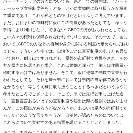
パートナーシップの方々についても、県としての役割は、「パート
ナーシップ宣誓制度等を」どを、いかに実効的に取り扱うかが極め
て重要であり、これが私どもの役目だというふうに考えています。
また、お住まいの市町村に仮にこの制度があったとしても、様々な
事情により利用しない、できないLGBTQの方がおられたとしても、
この方々の権利も保障されなければなりません。その一方で、国に
おいてLGBTQの方などの権利や身分に関する制度は定められており
ません。そういった中では、自治体ごとに宣誓制度のあり方も異な
っており、例えばですけれども、県外の市町村で宣誓をされ、その
方が県内に転居された場合、これは婚姻と違って、例えば住民票が
移動するわけではありません。そこで、仮に他県の制度で宣誓が行
われたとしても、それを埼玉県においては県内の自治体であろうが
なかろうが、等しく同様に取り扱うこととするべきだというふうに
考えたところでございます。そこで、県では先ほど申し上げた通
り、宣誓宣言あるいはその宣誓制度や届出は県の役割ではありませ
んが、この届出があろうがなかろうか、あるいは県内の市町村であ
ろうがどのような形であろうが、自治体が認めたものについては、
これらについて実効性のある措置を講じることといたしました。
そこで、去年からこれを見直しをするということになったんです