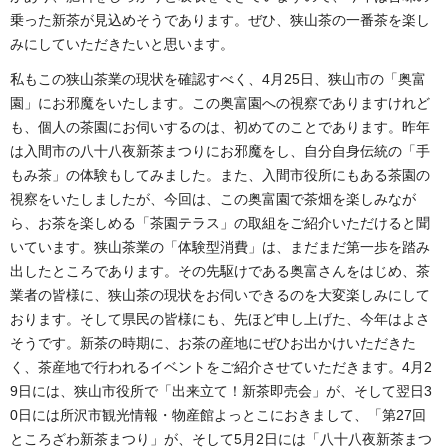
乗った新茶が見込めそうであります。ぜひ、狭山茶の一番茶を楽し
みにしていただきたいと思います。
私もこの狭山茶業の現状を確認すべく、4月25日、狭山市の「奥富
園」にお邪魔をいたします。この奥富園への視察でありますけれど
も、個人の茶園にお伺いするのは、初めてのことであります。昨年
は入間市の八十八夜新茶まつりにお邪魔をし、自分自身伝統の「手
もみ茶」の体験もしてみました。また、入間市役所にもある茶園の
視察をいたしましたが、今回は、この奥富園で茶畑を楽しみなが
ら、お茶を楽しめる「茶園テラス」の取組をご紹介いただけると聞
いています。狭山茶業の「体験型消費」は、まだまだ第一歩を踏み
出したところであります。その先駆けである奥富さんをはじめ、茶
業者の皆様に、狭山茶の現状をお伺いできるのを大変楽しみにして
おります。そして県民の皆様にも、先ほど申し上げた、今年はよさ
そうです。新茶の時期に、お茶の産地にぜひお出かけいただきた
く、茶産地で行われるイベントをご紹介させていただきます。4月2
9日には、狭山市役所で「出来立て！新茶即売会」が、そして翌日3
0日には所沢市観光情報・物産館よっとこにおきまして、「第27回
ところざわ新茶まつり」が、そして5月2日には「八十八夜新茶まつ