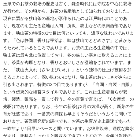
玉県でのお茶の栽培の歴史は古く、鎌倉時代には寺院を中心に栽培
が行われ、その頃から、お茶の名産地として知られておりました。
現在に繋がる狭山茶の産地が形作られたのは江戸時代のことであ
り、現在のを主たる産地は入間、所沢、狭山などの県南西部であり
ます。狭山茶の特徴の1つ目は何といっても、濃厚な味わいでありま
す。「色は静岡、香りは宇治よ、味は狭山でとどめさす」と昔から
うたわれているところであります。お茶の主たる生産地の中では、
狭山茶は最も北に位置しており、冬の厳しい寒さに耐えることによ
り、茶葉が肉厚となり、香りとおいしさが凝縮をされています。ま
た、「狭山火入れ（さやまびいれ）」という独特の仕上げ技術を加
えることによって、深い味わいになり、狭山茶のおいしさがさらに
引き出されます。特徴の2つ目でありますが、「自園・自製・自販」
という伝統的な経営スタイルであります。これは生産者自らが栽
培、製造、販売を一貫して行う。今の言葉で言えば、「6次産業」の
先駆けであります。なお、今年の新茶は3月の気温が高く、新芽の生
育が旺盛であり、一番茶の摘採も早まりそうだというふうに聞いて
おります。茶業研究所の調べでも、お茶の生育が史上最速であった
一昨年より4日早いペースと聞いています。お彼岸以来、適度な降水
があり、肥料をしっかりと吸収をできていますので、今年は旨味の