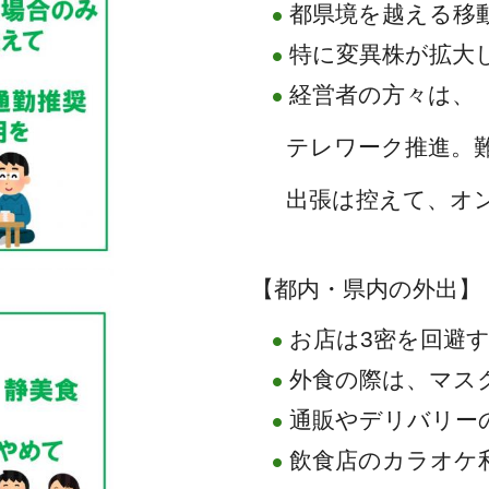
都県境を越える移
特に変異株が拡大
経営者の方々は、
テレワーク推進。
出張は控えて、オ
【都内・県内の外出】
お店は3密を回避
外食の際は、マス
通販やデリバリー
飲食店のカラオケ