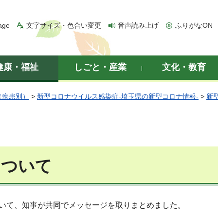
age
文字サイズ・色合い変更
音声読み上げ
ふりがなON
健康・福祉
しごと・産業
文化・教育
（疾患別）
>
新型コロナウイルス感染症-埼玉県の新型コロナ情報-
>
新
について
おいて、知事が共同でメッセージを取りまとめました。