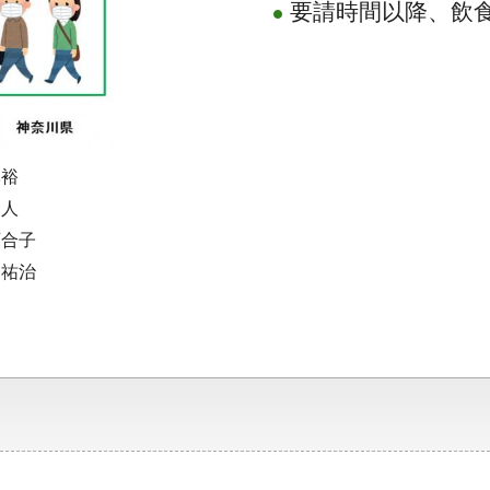
要請時間以降、飲
元裕
俊人
百合子
 祐治