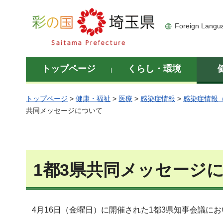
彩の国 埼玉県
Foreign Langu
トップページ
くらし・環境
トップページ
>
健康・福祉
>
医療
>
感染症情報
>
感染症情報
共同メッセージについて
1都3県共同メッセージ
4月16日（金曜日）に開催された1都3県知事会議に