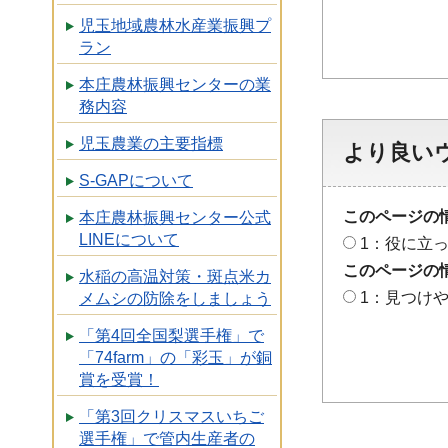
児玉地域農林水産業振興プ
ラン
本庄農林振興センターの業
務内容
児玉農業の主要指標
より良い
S-GAPについて
このページの
本庄農林振興センター公式
LINEについて
1：役に立
このページの
水稲の高温対策・斑点米カ
1：見つけ
メムシの防除をしましょう
「第4回全国梨選手権」で
「74farm」の「彩玉」が銅
賞を受賞！
「第3回クリスマスいちご
選手権」で管内生産者の