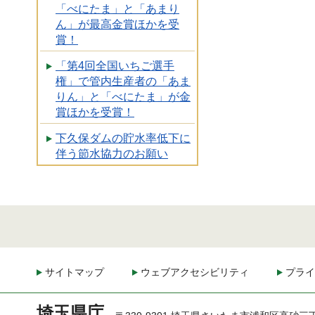
「べにたま」と「あまり
ん」が最高金賞ほかを受
賞！
「第4回全国いちご選手
権」で管内生産者の「あま
りん」と「べにたま」が金
賞ほかを受賞！
下久保ダムの貯水率低下に
伴う節水協力のお願い
サイトマップ
ウェブアクセシビリティ
プライ
埼玉県庁