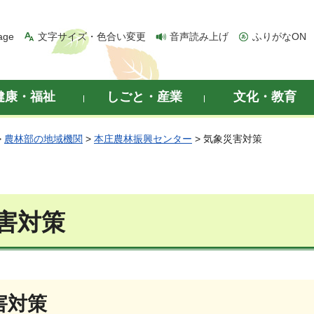
age
文字サイズ・色合い変更
音声読み上げ
ふりがなON
健康・福祉
しごと・産業
文化・教育
>
農林部の地域機関
>
本庄農林振興センター
> 気象災害対策
害対策
害対策