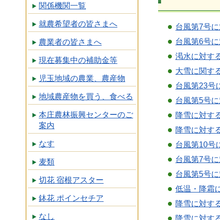
関係機関一覧
就農希望者の皆さまへ
台風第7号に
台風第6号
農業者の皆さまへ
渇水に対する
現在募集中の補助金等
大雪に関する
児玉地域の農業、農産物
台風第23号
地域農産物を買う、食べる
台風第5号に
本庄農林振興センターのご
降雪に対す
案内
降雪に対す
なす
台風第10号
台風第7号に
麦類
台風第5号
切花 宿根アスター
低温・降霜に
鉢花 ポインセチア
降雪に対す
なし
降雪に対す