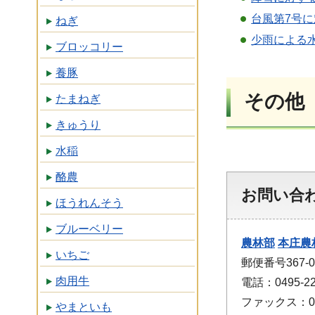
台風第7号
ねぎ
少雨による
ブロッコリー
養豚
その他
たまねぎ
きゅうり
水稲
酪農
お問い合
ほうれんそう
ブルーベリー
農林部
本庄農
いちご
郵便番号367
肉用牛
電話：0495-22
ファックス：049
やまといも