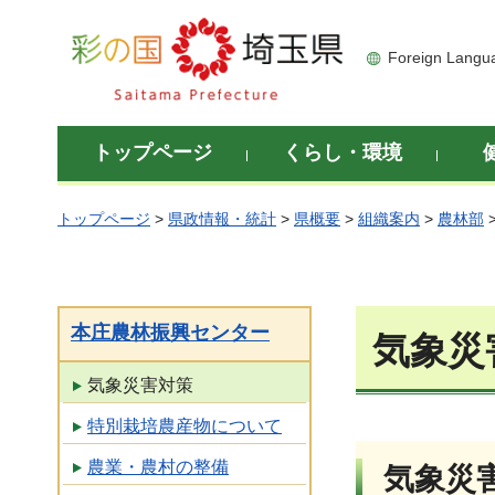
彩の国 埼玉県
Foreign Langu
トップページ
くらし・環境
トップページ
>
県政情報・統計
>
県概要
>
組織案内
>
農林部
本庄農林振興センター
気象災
気象災害対策
特別栽培農産物について
農業・農村の整備
気象災