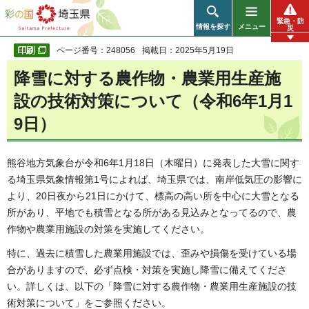
彩の国 埼玉県
緊急・防
情報を探す
メニュー
災
ページ番号：248056
掲載日：2025年5月19日
降雪に対する農作物・農業用生産施
設の技術対策について（令和6年1月1
9日）
熊谷地方気象台が令和6年1月18日（木曜日）に発表した大雪に関す
る埼玉県気象情報第1号によれば、埼玉県では、南岸低気圧の影響に
より、20日夜から21日にかけて、標高の高い所を中心に大雪となる
所があり、平地でも積雪となる所がある見込みとなってるので、農
作物や農業用施設の対策を実施してください。
特に、過去に積雪した農業用施設では、歪みや損傷を受けている場
合がありますので、必ず点検・対策を実施し降雪に備えてくださ
い。詳しくは、以下の「降雪に対する農作物・農業用生産施設の技
術対策について」をご参照ください。