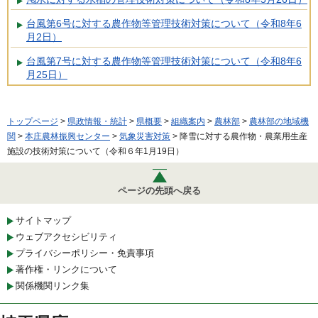
台風第6号に対する農作物等管理技術対策について（令和8年6
月2日）
台風第7号に対する農作物等管理技術対策について（令和8年6
月25日）
トップページ
>
県政情報・統計
>
県概要
>
組織案内
>
農林部
>
農林部の地域機
関
>
本庄農林振興センター
>
気象災害対策
> 降雪に対する農作物・農業用生産
施設の技術対策について（令和６年1月19日）
ページの先頭へ戻る
サイトマップ
ウェブアクセシビリティ
プライバシーポリシー・免責事項
著作権・リンクについて
関係機関リンク集