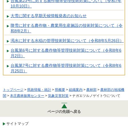
台風第23号に対する農作物等管理技術対策について（令和7年
10月10日）
大雪に関する早期天候情報発表のお知らせ
降雪に対する農作物・農業用生産施設の技術対策について（令
和8年2月）
渇水に対する水稲の管理技術対策について（令和8年5月26日）
台風第6号に対する農作物等管理技術対策について（令和8年6
月2日）
台風第7号に対する農作物等管理技術対策について（令和8年6
月25日）
トップページ
>
県政情報・統計
>
県概要
>
組織案内
>
農林部
>
農林部の地域機
関
>
本庄農林振興センター
>
気象災害対策
> ナガエツルノゲイトウについて
ページの先頭へ戻る
サイトマップ