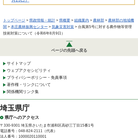
トップページ
>
県政情報・統計
>
県概要
>
組織案内
>
農林部
>
農林部の地域機
関
>
本庄農林振興センター
>
気象災害対策
> 台風第5号に対する農作物等管理
技術対策について（令和6年8月9日）
ページの先頭へ戻る
サイトマップ
ウェブアクセシビリティ
プライバシーポリシー・免責事項
著作権・リンクについて
関係機関リンク集
埼玉県庁
県庁へのアクセス
〒330-9301 埼玉県さいたま市浦和区高砂三丁目15番1号
電話番号：048-824-2111（代表）
法人番号：1000020110001