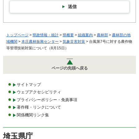
送信
トップページ
>
県政情報・統計
>
県概要
>
組織案内
>
農林部
>
農林部の地
域機関
>
本庄農林振興センター
>
気象災害対策
> 台風第7号に対する農作物
等管理技術対策について（8月15日）
ページの先頭へ戻る
サイトマップ
ウェブアクセシビリティ
プライバシーポリシー・免責事項
著作権・リンクについて
関係機関リンク集
埼玉県庁