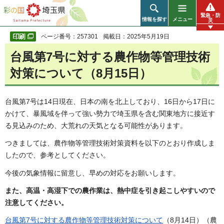
彩の国 埼玉県
緊急・防
情報を探す
メニュー
災
ページ番号：257301
掲載日：2025年5月19日
台風第7号に対する農作物等管理技術
対策について（8月15日）
台風第7号は14日現在、日本の南を北上しており、16日から17日に
かけて、暴風域を伴って強い勢力で埼玉県を含む関東地方に接近す
る見込みのため、大荒れの天気となる可能性があります。
つきましては、農作物等管理技術対策資料を以下のとおり作成しま
したので、参考としてください。
今後の気象情報に留意し、早めの対応をお願いします。
また、高温・高湿下での農作業は、熱中症を引き起こしやすいので
注意してください。
台風第7号に対する農作物等管理技術対策について
（8月14日）（農