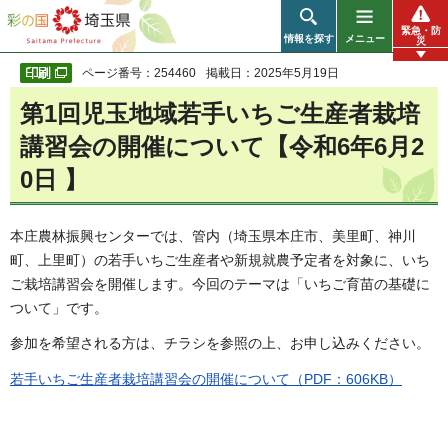
彩の国 埼玉県
緊急・防
情報を探す
メニュー
災
ページ番号：254460
掲載日：2025年5月19日
第1回児玉地域若手いちご生産者栽培
講習会の開催について【令和6年6月2
0日 】
本庄農林振興センターでは、管内（埼玉県本庄市、美里町、神川
町、上里町）の若手いちご生産者や新規就農予定者を対象に、いち
ご栽培講習会を開催します。今回のテーマは「いちご育苗の基礎に
ついて」です。
参加を希望される方は、チラシを参照の上、お申し込みください。
若手いちご生産者栽培講習会の開催について（PDF：606KB）