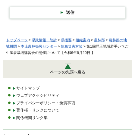
送信
トップページ
>
県政情報・統計
>
県概要
>
組織案内
>
農林部
>
農林部の地
域機関
>
本庄農林振興センター
>
気象災害対策
> 第1回児玉地域若手いちご
生産者栽培講習会の開催について【令和6年6月20日 】
ページの先頭へ戻る
サイトマップ
ウェブアクセシビリティ
プライバシーポリシー・免責事項
著作権・リンクについて
関係機関リンク集