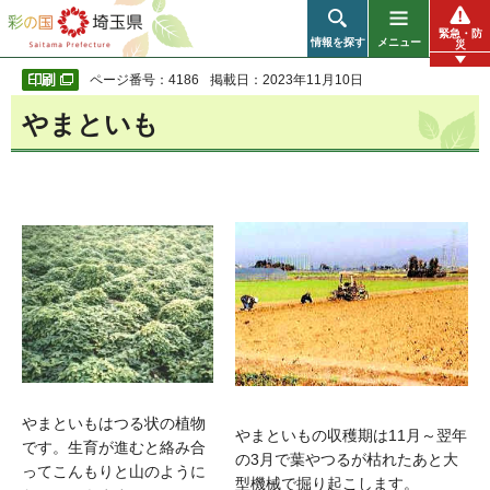
彩の国 埼玉県
緊急・防
情報を探す
メニュー
災
ページ番号：4186
掲載日：2023年11月10日
やまといも
やまといもはつる状の植物
やまといもの収穫期は11月～翌年
です。生育が進むと絡み合
の3月で葉やつるが枯れたあと大
ってこんもりと山のように
型機械で掘り起こします。