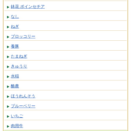
鉢花 ポインセチア
なし
ねぎ
ブロッコリー
養豚
たまねぎ
きゅうり
水稲
酪農
ほうれんそう
ブルーベリー
いちご
肉用牛