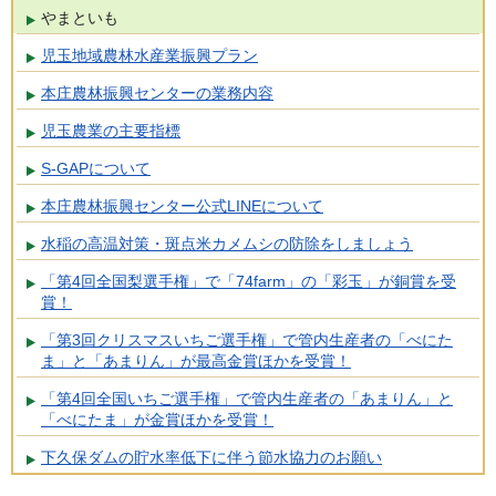
やまといも
児玉地域農林水産業振興プラン
本庄農林振興センターの業務内容
児玉農業の主要指標
S-GAPについて
本庄農林振興センター公式LINEについて
水稲の高温対策・斑点米カメムシの防除をしましょう
「第4回全国梨選手権」で「74farm」の「彩玉」が銅賞を受
賞！
「第3回クリスマスいちご選手権」で管内生産者の「べにた
ま」と「あまりん」が最高金賞ほかを受賞！
「第4回全国いちご選手権」で管内生産者の「あまりん」と
「べにたま」が金賞ほかを受賞！
下久保ダムの貯水率低下に伴う節水協力のお願い