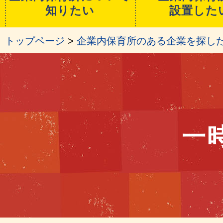
知りたい
設置した
トップページ
>
企業内保育所のある企業を探し
一