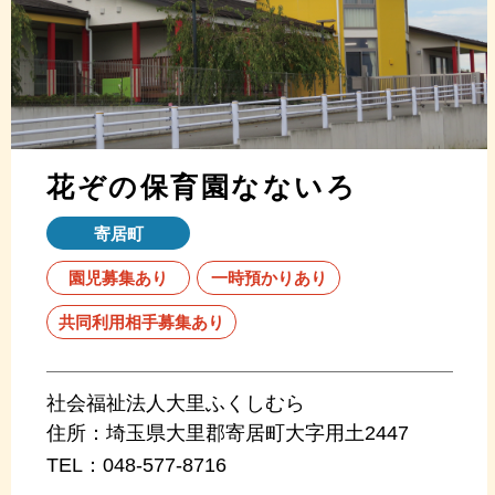
花ぞの保育園なないろ
寄居町
園児募集あり
一時預かりあり
共同利用相手募集あり
社会福祉法人大里ふくしむら
住所：
埼玉県大里郡寄居町大字用土2447
TEL：
048-577-8716