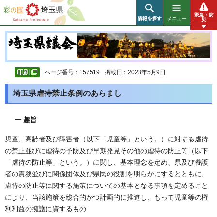
彩の国 埼玉県
緊急・防
情報を探す
メニュー
災
ページ番号：157519
掲載日：2023年5月9日
埼玉県虐待禁止条例のあらまし
一 趣旨
児童、高齢者及び障害者（以下「児童等」という。）に対する虐待
の禁止並びに虐待の予防及び早期発見その他の虐待の防止等（以下
「虐待の防止等」という。）に関し、基本理念を定め、県及び養護
者の責務並びに関係団体及び県民の役割を明らかにするとともに、
虐待の防止等に関する施策についての基本となる事項を定めること
により、当該施策を総合的かつ計画的に推進し、もって児童等の権
利利益の擁護に資するもの