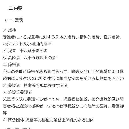
二 内容
（一）定義
ア 虐待
養護者による児童等に対する身体的虐待、精神的虐待、性的虐待、
ネグレクト及び経済的虐待
イ 児童 十八歳未満の者
ウ 高齢者 六十五歳以上の者
エ 障害者
心身の機能に障害がある者であって、障害及び社会的障壁により継
続的に日常生活又は社会生活に相当な制限を受ける状態にあるもの
オ 養護者 児童等を現に養護する者
カ 施設等養護者
児童等を現に養護する者のうち、児童福祉施設、養介護施設及び障
害者福祉施設の従事者、学校の教職員並びに病院等の医師、看護師
等
キ 関係団体 児童等の福祉に業務上関係のある団体