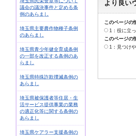
埼玉県民栄誉章等について
より良い
議会の議決事件と定める条
例のあらまし
このページの
埼玉県主要農作物種子条例
1：役に立
のあらまし
このページの
1：見つけ
埼玉県青少年健全育成条例
の一部を改正する条例のあ
らまし
埼玉県特殊詐欺撲滅条例の
あらまし
埼玉県被保護者等住居・生
活サービス提供事業の業務
の適正化等に関する条例の
あらまし
埼玉県ケアラー支援条例の