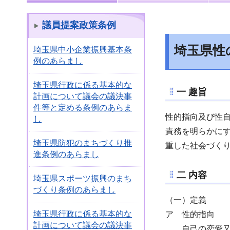
議員提案政策条例
埼玉県性
埼玉県中小企業振興基本条
例のあらまし
埼玉県行政に係る基本的な
一 趣旨
計画について議会の議決事
件等と定める条例のあらま
性的指向及び性
し
責務を明らかに
埼玉県防犯のまちづくり推
重した社会づく
進条例のあらまし
二 内容
埼玉県スポーツ振興のまち
づくり条例のあらまし
（一）定義
埼玉県行政に係る基本的な
ア 性的指向
計画について議会の議決事
自己の恋愛又は