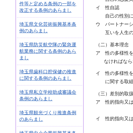
件等と定める条例の一部を
イ 性自認
改正する条例のあらまし
自己の性別に
ウ パートナー
埼玉県文化芸術振興基本条
例のあらまし
互いを人生のパ
（二）基本理念
埼玉県防災航空隊の緊急運
航業務に関する条例のあら
ア 性の多様性
まし
なければなら
埼玉県歯科口腔保健の推進
イ 性の多様性
に関する条例のあらまし
に関する取組が
埼玉県私立学校助成審議会
（三）差別的取
条例のあらまし
ア 性的指向又
埼玉県観光づくり推進条例
イ 性的指向又
のあらまし