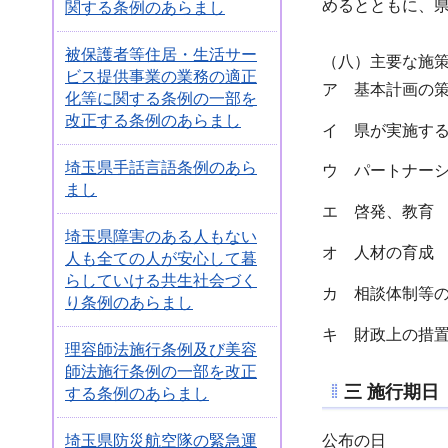
めるとともに、
関する条例のあらまし
被保護者等住居・生活サー
（八）主要な施
ビス提供事業の業務の適正
ア 基本計画の
化等に関する条例の一部を
改正する条例のあらまし
イ 県が実施す
埼玉県手話言語条例のあら
ウ パートナー
まし
エ 啓発、教育
埼玉県障害のある人もない
オ 人材の育成
人も全ての人が安心して暮
らしていける共生社会づく
カ 相談体制等
り条例のあらまし
キ 財政上の措
理容師法施行条例及び美容
師法施行条例の一部を改正
三 施行期日
する条例のあらまし
公布の日
埼玉県防災航空隊の緊急運