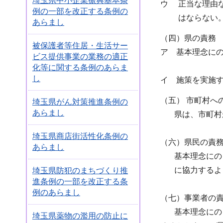
埼玉県中小企業振興基本条
ウ 正当な理由
例の一部を改正する条例の
はならない
あらまし
（四）県の責務
被保護者等住居・生活サー
ア 基本理念に
ビス提供事業の業務の適正
化等に関する条例のあらま
し
イ 施策を実施
（五） 市町村へ
埼玉県がん対策推進条例の
あらまし
県は、市町村が
埼玉県商店街活性化条例の
（六）県民の責
あらまし
基本理念にのっ
に協力するよ
埼玉県防犯のまちづくり推
進条例の一部を改正する条
例のあらまし
（七）事業者の
基本理念にのっ
埼玉県薬物の濫用の防止に