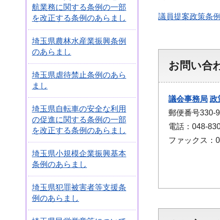
航業務に関する条例の一部
議員提案政策条
を改正する条例のあらまし
埼玉県農林水産業振興条例
のあらまし
お問い合
埼玉県虐待禁止条例のあら
まし
議会事務局
政
埼玉県自転車の安全な利用
郵便番号330
の促進に関する条例の一部
電話：048-830
を改正する条例のあらまし
ファックス：048
埼玉県小規模企業振興基本
条例のあらまし
埼玉県犯罪被害者等支援条
例のあらまし