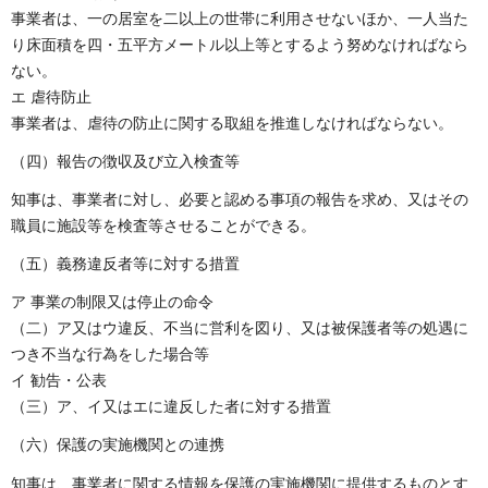
事業者は、一の居室を二以上の世帯に利用させないほか、一人当た
り床面積を四・五平方メートル以上等とするよう努めなければなら
ない。
エ 虐待防止
事業者は、虐待の防止に関する取組を推進しなければならない。
（四）報告の徴収及び立入検査等
知事は、事業者に対し、必要と認める事項の報告を求め、又はその
職員に施設等を検査等させることができる。
（五）義務違反者等に対する措置
ア 事業の制限又は停止の命令
（二）ア又はウ違反、不当に営利を図り、又は被保護者等の処遇に
つき不当な行為をした場合等
イ 勧告・公表
（三）ア、イ又はエに違反した者に対する措置
（六）保護の実施機関との連携
知事は、事業者に関する情報を保護の実施機関に提供するものとす