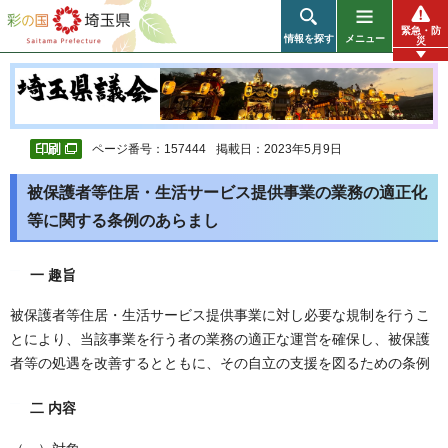
彩の国 埼玉県
緊急・防
情報を探す
メニュー
災
ページ番号：157444
掲載日：2023年5月9日
被保護者等住居・生活サービス提供事業の業務の適正化
等に関する条例のあらまし
一 趣旨
被保護者等住居・生活サービス提供事業に対し必要な規制を行うこ
とにより、当該事業を行う者の業務の適正な運営を確保し、被保護
者等の処遇を改善するとともに、その自立の支援を図るための条例
二 内容