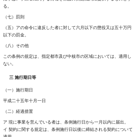
る。
（七）罰則
（五）アの命令に違反した者に対して六月以下の懲役又は五十万円
以下の罰金。
（八）その他
この条例の規定は、指定都市及び中核市の区域においては、適用し
ない。
三 施行期日等
（一）施行期日
平成二十五年十月一日
（二）経過措置
ア 現に事業を営んでいる者は、条例施行日から一月以内に届出。
イ 契約に関する規定は、条例施行日以後に締結される契約について
適用。