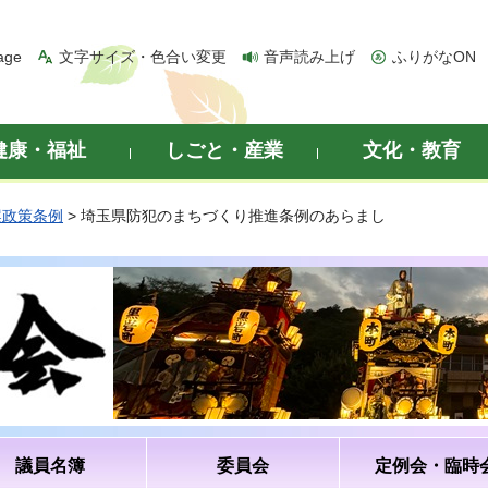
age
文字サイズ・色合い変更
音声読み上げ
ふりがなON
健康・福祉
しごと・産業
文化・教育
案政策条例
> 埼玉県防犯のまちづくり推進条例のあらまし
議員名簿
委員会
定例会・臨時