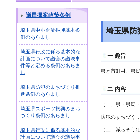
議員提案政策条例
埼玉県防
埼玉県中小企業振興基本条
例のあらまし
埼玉県行政に係る基本的な
一 趣旨
計画について議会の議決事
件等と定める条例のあらま
県と市町村、県
し
埼玉県防犯のまちづくり推
二 内容
進条例のあらまし
（一）県・県民
埼玉県スポーツ振興のまち
づくり条例のあらまし
防犯のまちづく
（二）減らそう
埼玉県行政に係る基本的な
計画について議会の議決事