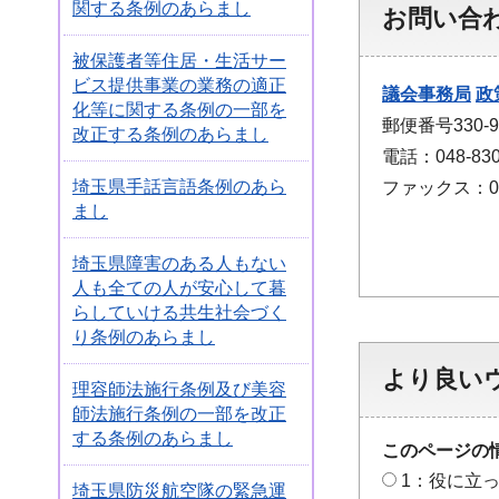
関する条例のあらまし
お問い合
被保護者等住居・生活サー
ビス提供事業の業務の適正
議会事務局
政
化等に関する条例の一部を
郵便番号330
改正する条例のあらまし
電話：048-830
埼玉県手話言語条例のあら
ファックス：048
まし
埼玉県障害のある人もない
人も全ての人が安心して暮
らしていける共生社会づく
り条例のあらまし
より良い
理容師法施行条例及び美容
師法施行条例の一部を改正
する条例のあらまし
このページの
1：役に立
埼玉県防災航空隊の緊急運