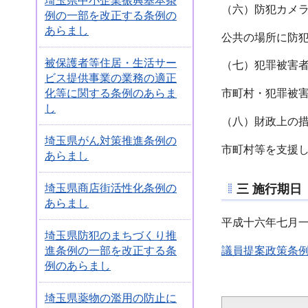
埼玉県中小企業振興基本条
（六）防犯カメ
例の一部を改正する条例の
あらまし
公共の場所に防
被保護者等住居・生活サー
（七）犯罪被害
ビス提供事業の業務の適正
化等に関する条例のあらま
市町村・犯罪被
し
（八）財政上の
埼玉県がん対策推進条例の
市町村等を支援
あらまし
三 施行期日
埼玉県商店街活性化条例の
あらまし
平成十六年七月
埼玉県防犯のまちづくり推
議員提案政策条
進条例の一部を改正する条
例のあらまし
埼玉県薬物の濫用の防止に