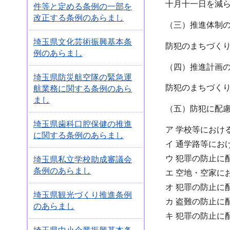
十月十一日を減
件等と定める条例の一部を
改正する条例のあらまし
（三）推進体制
埼玉県文化芸術振興基本条
防犯のまちづく
例のあらまし
（四）推進計画
埼玉県防災航空隊の緊急運
防犯のまちづく
航業務に関する条例のあら
まし
（五）防犯に配
埼玉県歯科口腔保健の推進
ア 学校等におけ
に関する条例のあらまし
イ 通学路等にお
ウ 犯罪の防止に
埼玉県私立学校助成審議会
条例のあらまし
エ 空地・空家に
オ 犯罪の防止に
埼玉県観光づくり推進条例
カ 盗難の防止に
のあらまし
キ 犯罪の防止に