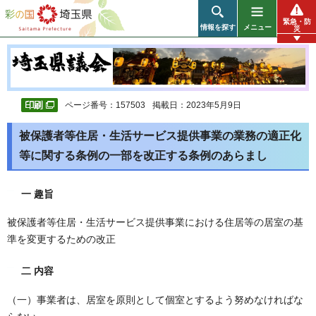
彩の国 埼玉県
緊急・防
情報を探す
メニュー
災
ページ番号：157503
掲載日：2023年5月9日
被保護者等住居・生活サービス提供事業の業務の適正化
等に関する条例の一部を改正する条例のあらまし
一 趣旨
被保護者等住居・生活サービス提供事業における住居等の居室の基
準を変更するための改正
二 内容
（一）事業者は、居室を原則として個室とするよう努めなければな