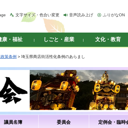
age
文字サイズ・色合い変更
音声読み上げ
ふりがなON
健康・福祉
しごと・産業
文化・教育
案政策条例
> 埼玉県商店街活性化条例のあらまし
議員名簿
委員会
定例会・臨時