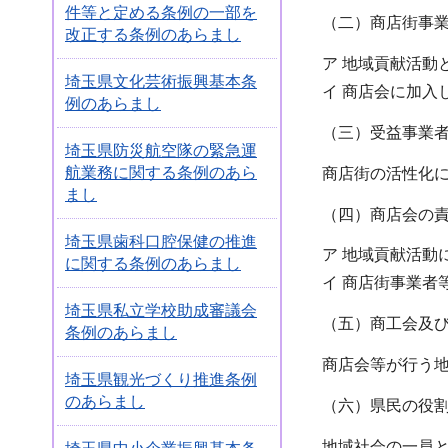
件等と定める条例の一部を
（二）商店街事
改正する条例のあらまし
ア 地域貢献活動
埼玉県文化芸術振興基本条
イ 商店会に加入
例のあらまし
（三）受益事業
埼玉県防災航空隊の緊急運
航業務に関する条例のあら
商店街の活性化
まし
（四）商店会の
埼玉県歯科口腔保健の推進
ア 地域貢献活動
に関する条例のあらまし
イ 商店街事業者
埼玉県私立学校助成審議会
（五）商工会及
条例のあらまし
商店会等が行う
埼玉県観光づくり推進条例
のあらまし
（六）県民の役
地域社会の一員