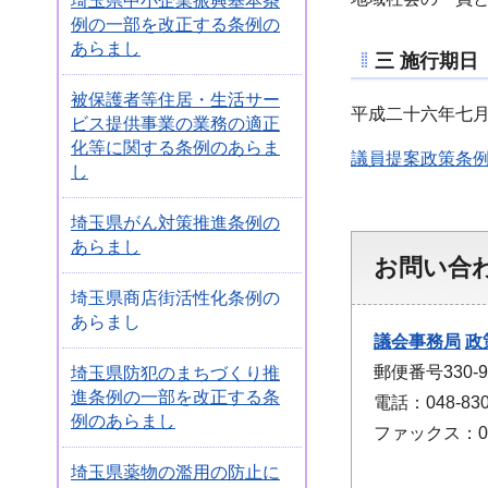
埼玉県中小企業振興基本条
例の一部を改正する条例の
あらまし
三 施行期日
被保護者等住居・生活サー
平成二十六年七
ビス提供事業の業務の適正
化等に関する条例のあらま
議員提案政策条
し
埼玉県がん対策推進条例の
あらまし
お問い合
埼玉県商店街活性化条例の
あらまし
議会事務局
政
郵便番号330
埼玉県防犯のまちづくり推
進条例の一部を改正する条
電話：048-830
例のあらまし
ファックス：048
埼玉県薬物の濫用の防止に