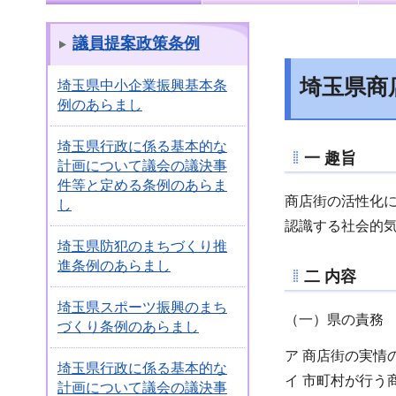
議員提案政策条例
埼玉県商
埼玉県中小企業振興基本条
例のあらまし
埼玉県行政に係る基本的な
一 趣旨
計画について議会の議決事
件等と定める条例のあらま
商店街の活性化
し
認識する社会的
埼玉県防犯のまちづくり推
進条例のあらまし
二 内容
埼玉県スポーツ振興のまち
（一）県の責務
づくり条例のあらまし
ア 商店街の実情
埼玉県行政に係る基本的な
イ 市町村が行う
計画について議会の議決事