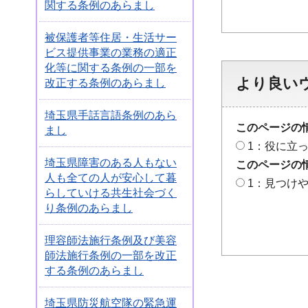
関する条例のあらまし
被保護者等住居・生活サー
ビス提供事業の業務の適正
化等に関する条例の一部を
より良い
改正する条例のあらまし
埼玉県手話言語条例のあら
このページの
まし
1：役に立
埼玉県障害のある人もない
このページの
人も全ての人が安心して暮
1：見つけ
らしていける共生社会づく
り条例のあらまし
理容師法施行条例及び美容
師法施行条例の一部を改正
する条例のあらまし
埼玉県防災航空隊の緊急運