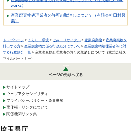
works）
産業廃棄物処理業者の許可の取消しについて（有限会社田村興
業）
トップページ
>
くらし・環境
>
ごみ・リサイクル
>
産業廃棄物
>
産業廃棄物を
排出する方
>
産業廃棄物に係る行政処分について
>
産業廃棄物処理業者等に対
する行政処分一覧
> 産業廃棄物処理業者の許可の取消しについて（株式会社ス
マイルパートナー）
ページの先頭へ戻る
サイトマップ
ウェブアクセシビリティ
プライバシーポリシー・免責事項
著作権・リンクについて
関係機関リンク集
埼玉県庁