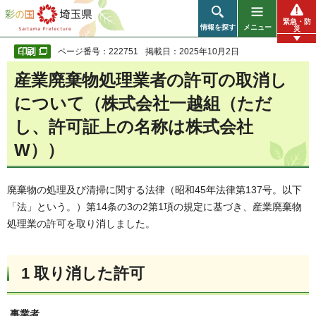
彩の国 埼玉県
緊急・防
情報を探す
メニュー
災
ページ番号：222751
掲載日：2025年10月2日
産業廃棄物処理業者の許可の取消し
について（株式会社一越組（ただ
し、許可証上の名称は株式会社
W））
廃棄物の処理及び清掃に関する法律（昭和45年法律第137号。以下
「法」という。）第14条の3の2第1項の規定に基づき、産業廃棄物
処理業の許可を取り消しました。
1 取り消した許可
事業者