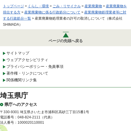
トップページ
>
くらし・環境
>
ごみ・リサイクル
>
産業廃棄物
>
産業廃棄物を
排出する方
>
産業廃棄物に係る行政処分について
>
産業廃棄物処理業者等に対
する行政処分一覧
> 産業廃棄物処理業者の許可の取消しについて（株式会社
SHIMADA）
ページの先頭へ戻る
サイトマップ
ウェブアクセシビリティ
プライバシーポリシー・免責事項
著作権・リンクについて
関係機関リンク集
埼玉県庁
県庁へのアクセス
〒330-9301 埼玉県さいたま市浦和区高砂三丁目15番1号
電話番号：048-824-2111（代表）
法人番号：1000020110001