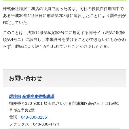
株式会社梅沢工務店の役員であった者は、同社の役員在任期間中で
ある平成30年11月6日に刑法第208条に違反したことにより罰金刑が
確定していた。
このことは、法第14条第5項第2号ニに規定する同号イ（法第7条第5
項第4号ニ）に該当し、本来許可を受けることができないにもかかわ
らず、瑕疵により許可が行われていたことが判明したため。
お問い合わせ
環境部
産業廃棄物指導課
郵便番号330-9301 埼玉県さいたま市浦和区高砂三丁目15番1
号 第3庁舎2階
電話：
048-830-3135
ファックス：048-830-4774