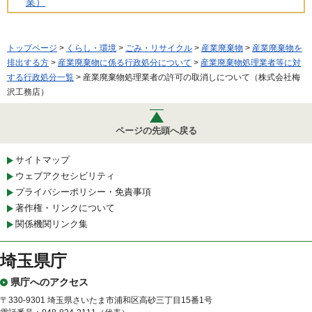
業）
トップページ
>
くらし・環境
>
ごみ・リサイクル
>
産業廃棄物
>
産業廃棄物を
排出する方
>
産業廃棄物に係る行政処分について
>
産業廃棄物処理業者等に対
する行政処分一覧
> 産業廃棄物処理業者の許可の取消しについて（株式会社梅
沢工務店）
ページの先頭へ戻る
サイトマップ
ウェブアクセシビリティ
プライバシーポリシー・免責事項
著作権・リンクについて
関係機関リンク集
埼玉県庁
県庁へのアクセス
〒330-9301 埼玉県さいたま市浦和区高砂三丁目15番1号