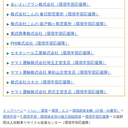
あいえいプラン株式会社（環境学習応援隊）
株式会社こんの 春日部営業所（環境学習応援隊）
株式会社こんの 坂戸鶴ヶ島営業所（環境学習応援隊）
東武商事株式会社（環境学習応援隊）
PHI株式会社（環境学習応援隊）
セキネシール工業株式会社（環境学習応援隊）
ヤマト運輸株式会社埼玉主管支店（環境学習応援隊）
ヤマト運輸株式会社 東松山主管支店（環境学習応援隊）
株式会社カネカ（環境学習応援隊）
ヤマト運輸株式会社 所沢主管支店（環境学習応援隊）
トップページ
>
くらし・環境
>
環境・エコ
>
環境政策全般（計画・白書等）
>
環境学習
>
5 環境学習・環境保全等の協力登録団体
>
環境学習応援隊
> 公益財
団法人自動車リサイクル促進センター（環境学習応援隊）