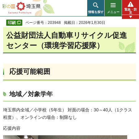
彩の国 埼玉県
緊急・防
情報を探す
メニュー
災
ページ番号：203948
掲載日：2026年1月30日
公益財団法人自動車リサイクル促進
センター（環境学習応援隊）
応援可能範囲
地域／対象学年
埼玉県内全域／小学校（5年生） 対面の場合：30～40人（1クラス
程度）、オンラインの場合：制限なし
応援内容