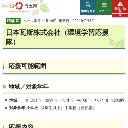
彩の国 埼玉県
緊急・防
情報を探す
メニュー
災
ページ番号：151497
掲載日：2024年7月5日
日本瓦斯株式会社（環境学習応援
隊）
応援可能範囲
地域／対象学年
地域
春日部市・越谷市・吉川市・松伏町・さいたま市岩槻区
対象学年
小学校（4年生以上）中学校（要相談）
応援内容