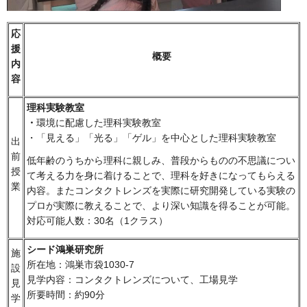
応
援
概要
内
容
理科実験教室
・
環境に配慮した理科実験教室
・「見える」「光る」「ゲル」を中心とした理科実験教室
出
前
低年齢のうちから理科に親しみ、普段からものの不思議につい
授
て考える力を身に着けることで、理科を好きになってもらえる
業
内容。またコンタクトレンズを実際に研究開発している実験の
プロが実際に教えることで、より深い知識を得ることが可能。
対応可能人数：30名（1クラス）
シード鴻巣研究所
施
所在地：鴻巣市袋1030-7
設
見学内容：コンタクトレンズについて、工場見学
見
所要時間：約90分
学