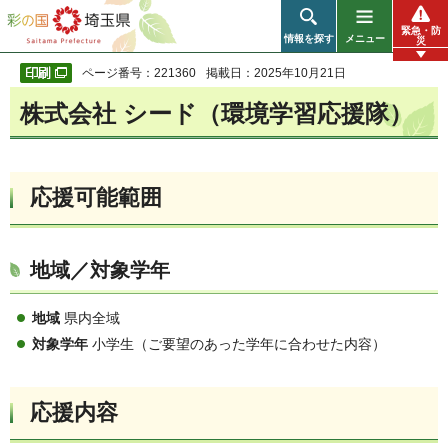
彩の国 埼玉県
緊急・防
情報を探す
メニュー
災
ページ番号：221360
掲載日：2025年10月21日
株式会社 シード（環境学習応援隊）
応援可能範囲
地域／対象学年
地域
県内全域
対象学年
小学生（ご要望のあった学年に合わせた内容）
応援内容