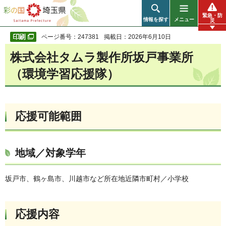
彩の国 埼玉県
緊急・防
情報を探す
メニュー
災
ページ番号：247381
掲載日：2026年6月10日
株式会社タムラ製作所坂戸事業所
（環境学習応援隊）
応援可能範囲
地域／対象学年
坂戸市、鶴ヶ島市、川越市など所在地近隣市町村／小学校
応援内容